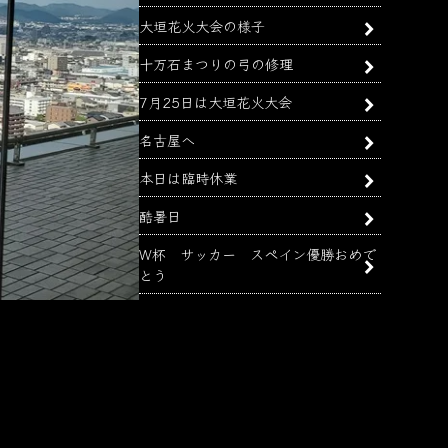
大垣花火大会の様子
十万石まつりの弓の修理
7月25日は大垣花火大会
名古屋へ
本日は臨時休業
酷暑日
W杯 サッカー スペイン優勝おめで
とう