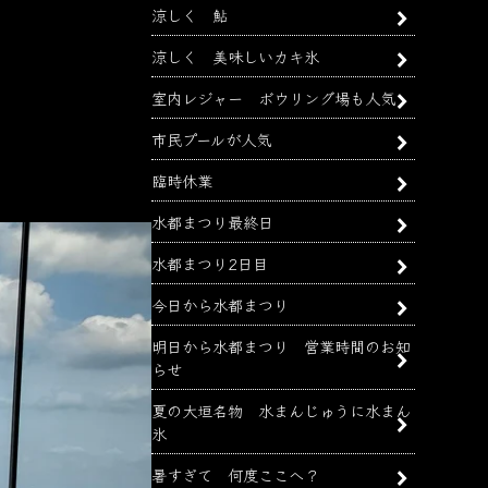
涼しく 鮎
涼しく 美味しいカキ氷
室内レジャー ボウリング場も人気
市民プールが人気
臨時休業
水都まつり最終日
水都まつり2日目
今日から水都まつり
明日から水都まつり 営業時間のお知
らせ
夏の大垣名物 水まんじゅうに水まん
氷
暑すぎて 何度ここへ？