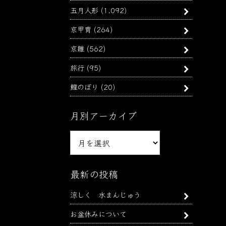
五月人形
(1,092)
京甲冑
(264)
京雛
(562)
旅行
(95)
鯉のぼり
(20)
月別アーカイブ
月
別
ア
ー
最新の投稿
カ
涼しく 水まんじゅう
イ
ブ
お盆休みについて