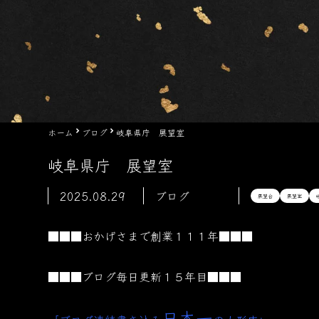
ホーム
ブログ
岐阜県庁 展望室
岐阜県庁 展望室
2025.08.29
ブログ
展望台
展望室
■■■おかげさまで創業１１１年■■■
■■■ブログ毎日更新１５年目■■■
日本一