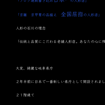
「ブログ連続書き込み
の人形店」
全国屈指
「京雛 京甲冑の品揃え
の人形店」
人形の石川の理念
「伝統と品質にこだわる老舗人形店。あなたの心に
大変、綺麗な岐阜県庁
２年半前に日本で一番新しい県庁として開設されま
２１階建て