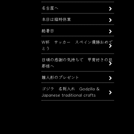
名古屋へ
本日は臨時休業
酷暑日
W杯 サッカー スペイン優勝おめで
とう
日頃の感謝の気持ちで 甲冑好きの旦
那様へ
雛人形のプレゼント
ゴジラ 名刺入れ Godzilla &
Japanese traditional crafts