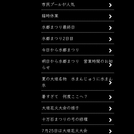
市民プールが人気
臨時休業
水都まつり最終日
水都まつり2日目
今日から水都まつり
明日から水都まつり 営業時間のお知
らせ
夏の大垣名物 水まんじゅうに水まん
氷
暑すぎて 何度ここへ？
大垣花火大会の様子
十万石まつりの弓の修理
7月25日は大垣花火大会