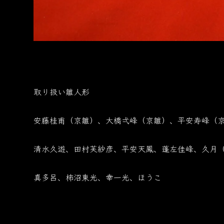
取り扱い雛人形
安藤桂甫（京雛）、大橋弌峰（京雛）、平安寿峰（
清水久遊、田村芙紗彦、平安天鳳、蓬左佳峰、久月
真多呂、柿沼東光、幸一光、ほうこ