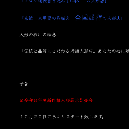
「ブログ連続書き込み
の人形店」
全国屈指
「京雛 京甲冑の品揃え
の人形店」
人形の石川の理念
「伝統と品質にこだわる老舗人形店。あなたの心に
予告
※令和８年度新作雛人形展示即売会
１０月２０日ごろよりスタート致します。