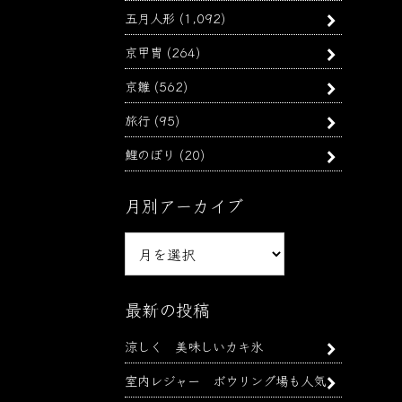
五月人形
(1,092)
京甲冑
(264)
京雛
(562)
旅行
(95)
鯉のぼり
(20)
月別アーカイブ
月
別
ア
ー
最新の投稿
カ
涼しく 美味しいカキ氷
イ
ブ
室内レジャー ボウリング場も人気