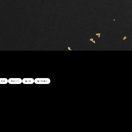
初孫
新米ママ
雛人形
雛人形選び