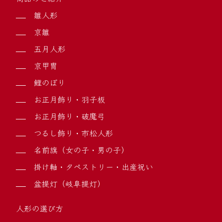
雛人形
京雛
五月人形
京甲冑
鯉のぼり
お正月飾り・羽子板
お正月飾り・破魔弓
つるし飾り・市松人形
名前旗（女の子・男の子）
掛け軸・タペストリー・出産祝い
盆提灯（岐阜提灯）
人形の選び方