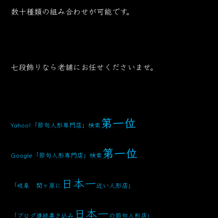
数十種類の組み合わせが可能です。
七段飾りなら老舗にお任せくださいませ。
第一位
Yahoo!「節句人形専門店」検索
第一位
Google「節句人形専門店」検索
日本一
「岐阜 関ヶ原に
近い人形店」
日本一
「ブログ連続書き込み
の節句人形店」