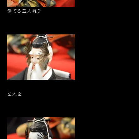
奏でる五人囃子
左大臣