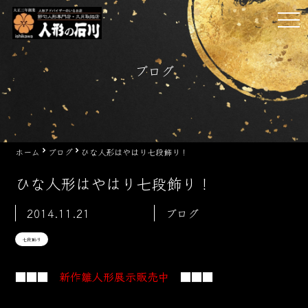
Skip
tog
to
nav
content
ブログ
ホーム
ブログ
ひな人形はやはり七段飾り！
ひな人形はやはり七段飾り！
2014.11.21
ブログ
七段飾り
■■■
新作雛人形展示販売中
■■■