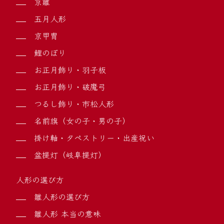
京雛
五月人形
京甲冑
鯉のぼり
お正月飾り・羽子板
お正月飾り・破魔弓
つるし飾り・市松人形
名前旗（女の子・男の子）
掛け軸・タペストリー・出産祝い
盆提灯（岐阜提灯）
人形の選び方
雛人形の選び方
雛人形 本当の意味