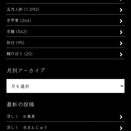
五月人形
(1,092)
京甲冑
(264)
京雛
(562)
旅行
(95)
鯉のぼり
(20)
月別アーカイブ
月
別
ア
ー
最新の投稿
カ
涼しく お蕎麦
イ
ブ
涼しく 水まんじゅう