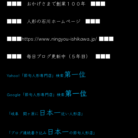
■■■ おかげさまで創業１００年 ■■■
■■■ 人形の石川ホームページ ■■■
■■■
https://www.ningyou-ishikawa.jp/
■■■
■■■ 毎日ブログ更新中（５年目） ■■■
第一位
Yahoo!「節句人形専門店」検索
第一位
Google「節句人形専門店」検索
日本一
「岐阜 関ヶ原に
近い人形店」
日本一
「ブログ連続書き込み
の節句人形店」