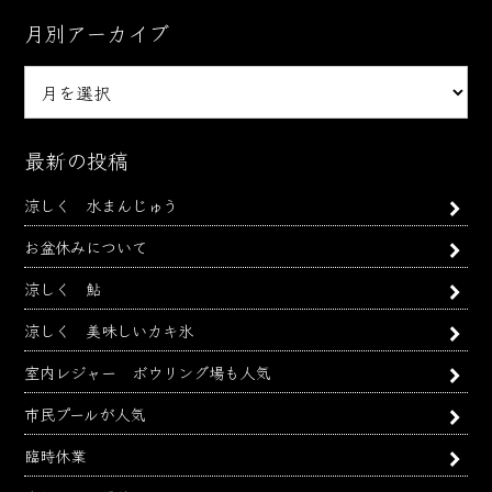
月別アーカイブ
月
別
ア
ー
最新の投稿
カ
涼しく 水まんじゅう
イ
ブ
お盆休みについて
涼しく 鮎
涼しく 美味しいカキ氷
室内レジャー ボウリング場も人気
市民プールが人気
臨時休業