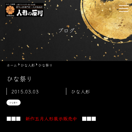
Skip
tog
to
nav
content
ブログ
ホーム
ひな人形
ひな祭り
ひな祭り
2015.03.03
ひな人形
ひな祭り
■■■
新作五月人形展示販売中
■■■