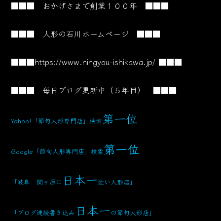
■■■ おかげさまで創業１００年 ■■■
■■■ 人形の石川ホームページ ■■■
■■■
https://www.ningyou-ishikawa.jp/
■■■
■■■ 毎日ブログ更新中（５年目） ■■■
第一位
Yahoo!「節句人形専門店」検索
第一位
Google「節句人形専門店」検索
日本一
「岐阜 関ヶ原に
近い人形店」
日本一
「ブログ連続書き込み
の節句人形店」