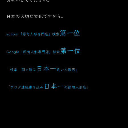
日本の大切な文化ですから。
第一位
yahoo!「節句人形専門店」検索
第一位
Google「節句人形専門店」検索
日本一
「岐阜 関ヶ原に
近い人形店」
日本一
「ブログ連続書き込み
の節句人形店」