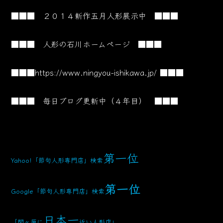
■■■ ２０１４新作五月人形展示中 ■■■
■■■ 人形の石川ホームページ ■■■
■■■
https://www.ningyou-ishikawa.jp/
■■■
■■■ 毎日ブログ更新中（４年目） ■■■
第一位
Yahoo!「節句人形専門店」検索
第一位
Google「節句人形専門店」検索
日本一
「関ヶ原に
近い人形店」