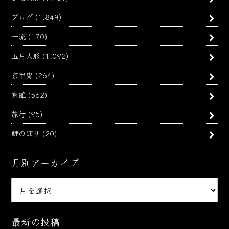
ブログ
(1,849)
一流
(170)
五月人形
(1,092)
京甲冑
(264)
京雛
(562)
旅行
(95)
鯉のぼり
(20)
月別アーカイブ
月
別
ア
ー
最新の投稿