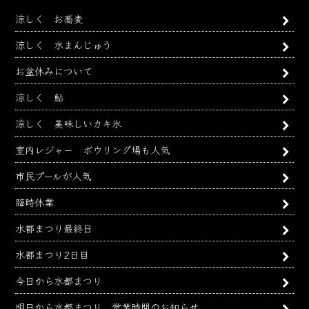
カ
涼しく お蕎麦
イ
ブ
涼しく 水まんじゅう
お盆休みについて
涼しく 鮎
涼しく 美味しいカキ氷
室内レジャー ボウリング場も人気
市民プールが人気
臨時休業
水都まつり最終日
水都まつり2日目
今日から水都まつり
明日から水都まつり 営業時間のお知らせ