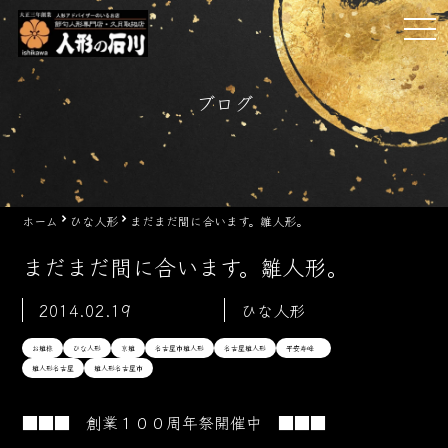
Skip
tog
to
nav
content
ブログ
ホーム
ひな人形
まだまだ間に合います。雛人形。
まだまだ間に合います。雛人形。
2014.02.19
ひな人形
お雛様
ひな人形
京雛
名古屋市雛人形
名古屋雛人形
平安寿峰
雛人形名古屋
雛人形名古屋市
■■■ 創業１００周年祭開催中 ■■■