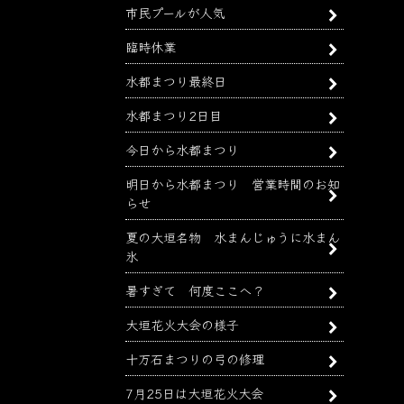
市民プールが人気
臨時休業
水都まつり最終日
水都まつり2日目
今日から水都まつり
明日から水都まつり 営業時間のお知
らせ
夏の大垣名物 水まんじゅうに水まん
氷
暑すぎて 何度ここへ？
大垣花火大会の様子
十万石まつりの弓の修理
7月25日は大垣花火大会