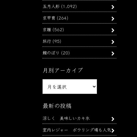
五月人形
(1,092)
京甲冑
(264)
京雛
(562)
旅行
(95)
鯉のぼり
(20)
月別アーカイブ
月
別
ア
ー
最新の投稿
カ
涼しく 美味しいカキ氷
イ
ブ
室内レジャー ボウリング場も人気