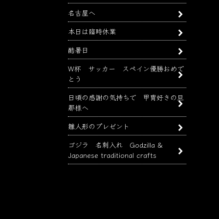
名古屋へ
本日は臨時休業
酷暑日
W杯 サッカー スペイン優勝おめで
とう
日頃の感謝の気持ちで 甲冑好きの旦
那様へ
雛人形のプレゼント
ゴジラ 名刺入れ Godzilla &
Japanese traditional crafts