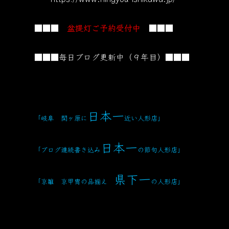
■■■
盆提灯ご予約受付中
■■■
■■■毎日ブログ更新中（９年目）■■■
日本一
「岐阜 関ヶ原に
近い人形店」
日本一
「ブログ連続書き込み
の節句人形店」
県下一
「京雛 京甲冑の品揃え
の人形店」