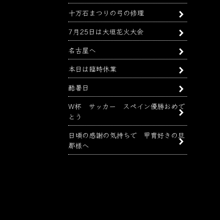
十万石まつりの弓の修理
7月25日は大垣花火大会
名古屋へ
本日は臨時休業
酷暑日
W杯 サッカー スペイン優勝おめで
とう
日頃の感謝の気持ちで 甲冑好きの旦
那様へ