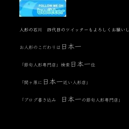
人形の石川 四代目のツイッターもよろしくお願い
日本一
お人形のこだわりは
日本一
「節句人形専門店」検索
位
日本一
「関ヶ原に
近い人形店」
日本一
「ブログ書き込み
の節句人形専門店」