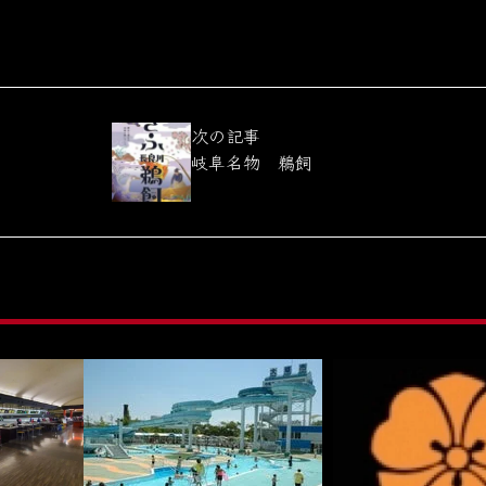
次の記事
岐阜名物 鵜飼