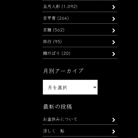
五月人形
(1,092)
京甲冑
(264)
京雛
(562)
旅行
(95)
鯉のぼり
(20)
月別アーカイブ
月
別
ア
ー
最新の投稿
カ
お盆休みについて
イ
ブ
涼しく 鮎