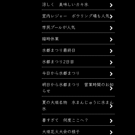
涼しく 美味しいカキ氷
室内レジャー ボウリング場も人気
市民プールが人気
臨時休業
水都まつり最終日
水都まつり2日目
今日から水都まつり
明日から水都まつり 営業時間のお知
らせ
夏の大垣名物 水まんじゅうに水まん
氷
暑すぎて 何度ここへ？
大垣花火大会の様子