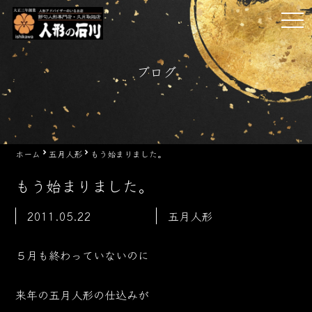
Skip
tog
to
nav
content
ブログ
ホーム
五月人形
もう始まりました。
もう始まりました。
2011.05.22
五月人形
５月も終わっていないのに
来年の五月人形の仕込みが