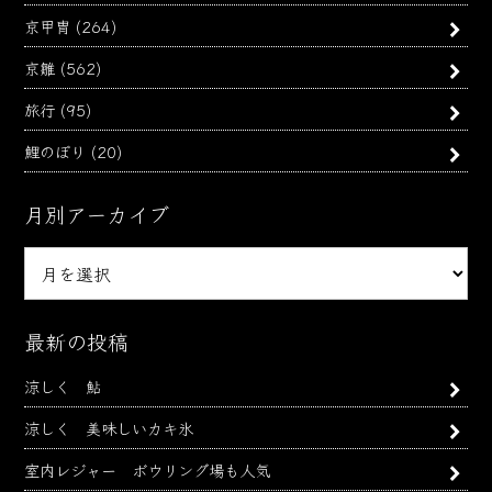
京甲冑
(264)
京雛
(562)
旅行
(95)
鯉のぼり
(20)
月別アーカイブ
月
別
ア
ー
最新の投稿
カ
涼しく 鮎
イ
ブ
涼しく 美味しいカキ氷
室内レジャー ボウリング場も人気