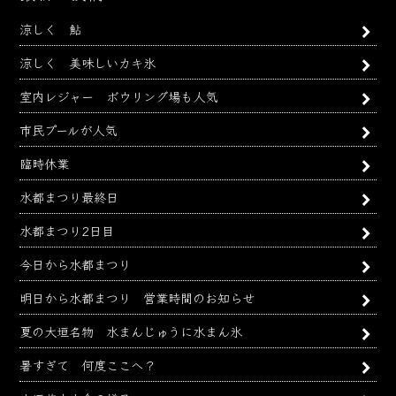
カ
涼しく 鮎
イ
ブ
涼しく 美味しいカキ氷
室内レジャー ボウリング場も人気
市民プールが人気
臨時休業
水都まつり最終日
水都まつり2日目
今日から水都まつり
明日から水都まつり 営業時間のお知らせ
夏の大垣名物 水まんじゅうに水まん氷
暑すぎて 何度ここへ？