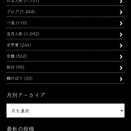
ひな人形
(1,751)
ブログ
(1,848)
一流
(170)
五月人形
(1,092)
京甲冑
(264)
京雛
(562)
旅行
(95)
鯉のぼり
(20)
月別アーカイブ
月
別
ア
ー
最新の投稿