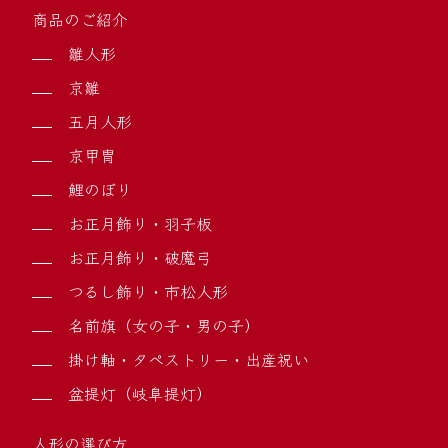
商品のご紹介
雛人形
京雛
五月人形
京甲冑
鯉のぼり
お正月飾り・羽子板
お正月飾り・破魔弓
つるし飾り・市松人形
名前旗（女の子・男の子）
掛け軸・タペストリー・出産祝い
盆提灯（岐阜提灯）
人形の選び方