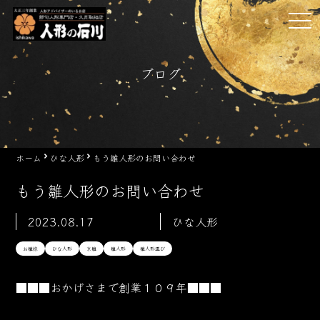
Skip
tog
to
nav
content
ブログ
ホーム
ひな人形
もう雛人形のお問い合わせ
もう雛人形のお問い合わせ
2023.08.17
ひな人形
お雛様
ひな人形
京雛
雛人形
雛人形選び
■■■おかげさまで創業１０９年■■■