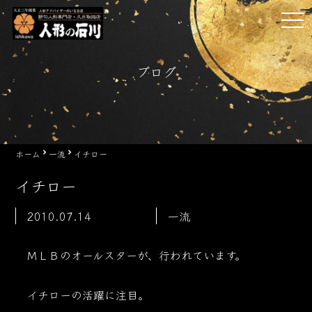
Skip
tog
to
nav
content
ブログ
ホーム
一流
イチロー
イチロー
2010.07.14
一流
ＭＬＢのオールスターが、行われています。
イチローの活躍に注目。