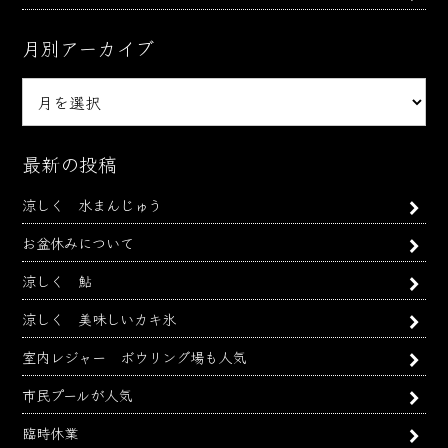
月別アーカイブ
月
別
ア
ー
最新の投稿
カ
涼しく 水まんじゅう
イ
ブ
お盆休みについて
涼しく 鮎
涼しく 美味しいカキ氷
室内レジャー ボウリング場も人気
市民プールが人気
臨時休業