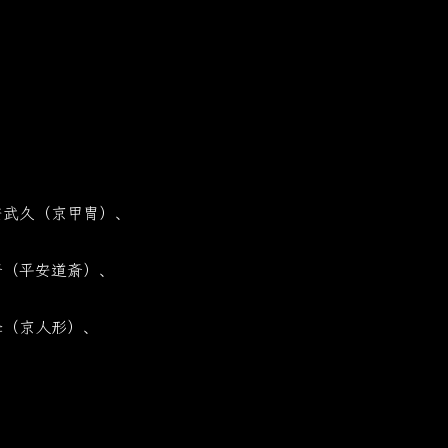
安武久（京甲冑）、
斎（平安道斎）、
峰（京人形）、