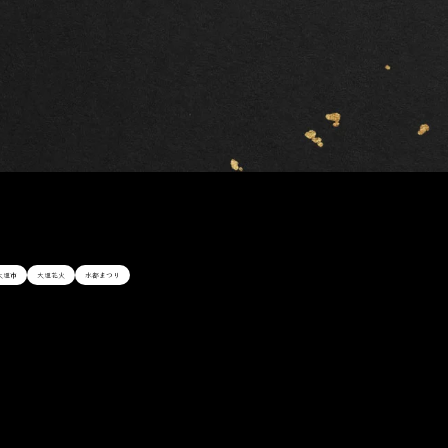
大垣市
大垣花火
水都まつり