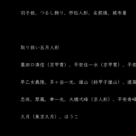
羽子板、つるし飾り、市松人形、名前旗、被布着
取り扱い五月人形
粟田口清信（京甲冑）、平安住一水（京甲冑）、平
早乙女義隆、多ヶ谷一光、雄山（鈴甲子雄山）、道
忠保、翠鳳、幸一光、大橋弌峰（京人形）、平安寿
久月（東京久月）、ほうこ