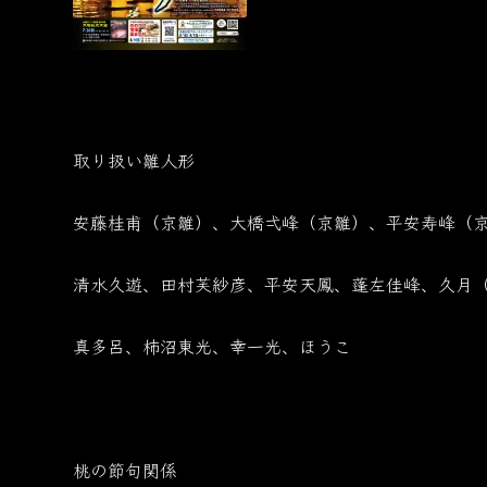
取り扱い雛人形
安藤桂甫（京雛）、大橋弌峰（京雛）、平安寿峰（
清水久遊、田村芙紗彦、平安天鳳、蓬左佳峰、久月
真多呂、柿沼東光、幸一光、ほうこ
桃の節句関係