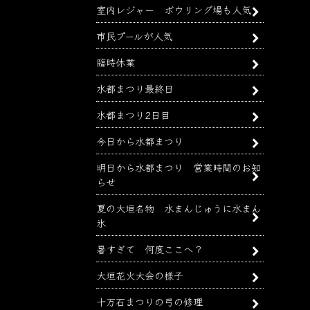
室内レジャー ボウリング場も人気
市民プールが人気
臨時休業
水都まつり最終日
水都まつり2日目
今日から水都まつり
明日から水都まつり 営業時間のお知
らせ
夏の大垣名物 水まんじゅうに水まん
氷
暑すぎて 何度ここへ？
大垣花火大会の様子
十万石まつりの弓の修理