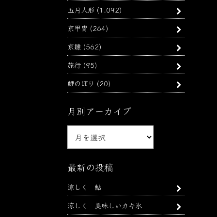
五月人形
(1,092)
京甲冑
(264)
京雛
(562)
旅行
(95)
鯉のぼり
(20)
月別アーカイブ
月
別
ア
ー
最新の投稿
カ
涼しく 鮎
イ
ブ
涼しく 美味しいカキ氷