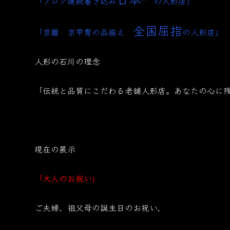
「ブログ連続書き込み
の人形店」
全国屈指
「京雛 京甲冑の品揃え
の人形店」
人形の石川の理念
「伝統と品質にこだわる老舗人形店。あなたの心に
現在の展示
「大人のお祝い」
ご夫婦、祖父母の誕生日のお祝い、