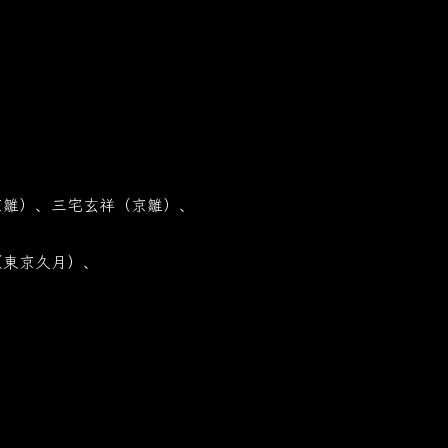
京雛）、三宅玄祥（京雛）、
（東京久月）、