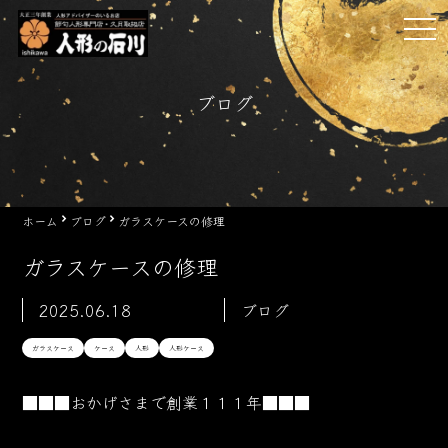
Skip
tog
to
nav
content
ブログ
ホーム
ブログ
ガラスケースの修理
ガラスケースの修理
2025.06.18
ブログ
ガラスケース
ケース
人形
人形ケース
■■■おかげさまで創業１１１年■■■