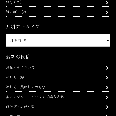
旅行
(95)
鯉のぼり
(20)
月別アーカイブ
月
別
ア
ー
最新の投稿
カ
お盆休みについて
イ
ブ
涼しく 鮎
涼しく 美味しいカキ氷
室内レジャー ボウリング場も人気
市民プールが人気