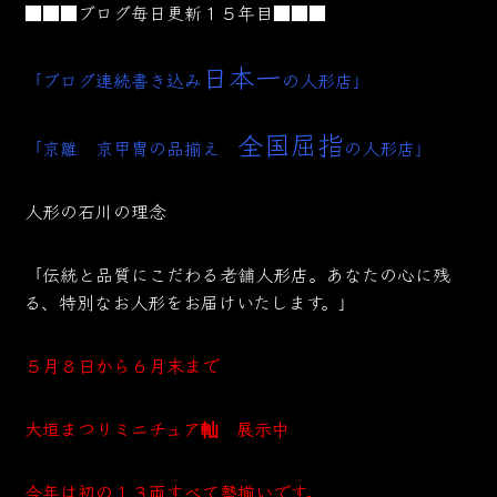
■■■ブログ毎日更新１５年目■■■
日本一
「ブログ連続書き込み
の人形店」
全国屈指
「京雛 京甲冑の品揃え
の人形店」
人形の石川の理念
「伝統と品質にこだわる老舗人形店。あなたの心に残
る、特別なお人形をお届けいたします。」
５月８日から６月末まで
大垣まつりミニチュア軕 展示中
今年は初の１３両すべて勢揃いです。