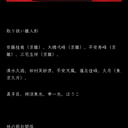
取り扱い雛人形
安藤桂甫（京雛）、大橋弌峰（京雛）、平安寿峰（京
雛）、三宅玄祥（京雛）、
清水久遊、田村芙紗彦、平安天鳳、蓬左佳峰、久月（東
京久月）、
真多呂、柿沼東光、幸一光、ほうこ
桃の節句関係