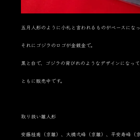
五月人形のように小札と言われるものがベースになっ
それにゴジラのロゴが金鍍金で。
黒と白で、ゴジラの背びれのようなデザインになって
ともに販売中です。
取り扱い雛人形
安藤桂甫（京雛）、大橋弌峰（京雛）、平安寿峰（