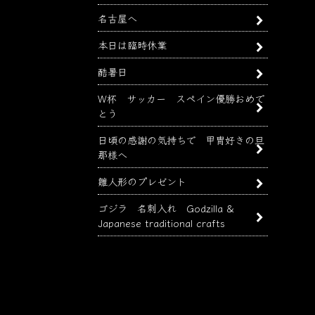
名古屋へ
本日は臨時休業
酷暑日
W杯 サッカー スペイン優勝おめで
とう
日頃の感謝の気持ちで 甲冑好きの旦
那様へ
雛人形のプレゼント
ゴジラ 名刺入れ Godzilla &
Japanese traditional crafts