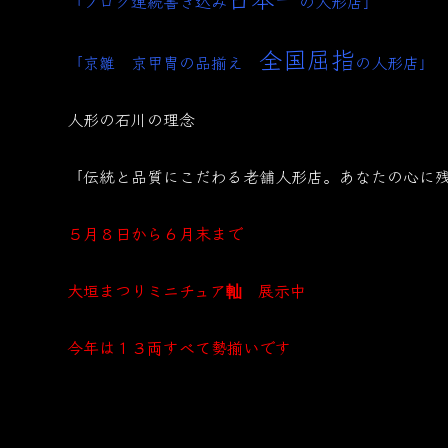
「ブログ連続書き込み
の人形店」
全国屈指
「京雛 京甲冑の品揃え
の人形店」
人形の石川の理念
「伝統と品質にこだわる老舗人形店。あなたの心に
５月８日から６月末まで
大垣まつりミニチュア軕 展示中
今年は１３両すべて勢揃いです