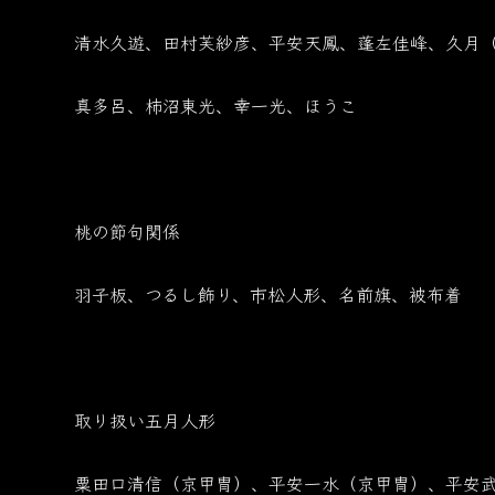
清水久遊、田村芙紗彦、平安天鳳、蓬左佳峰、久月
真多呂、柿沼東光、幸一光、ほうこ
桃の節句関係
羽子板、つるし飾り、市松人形、名前旗、被布着
取り扱い五月人形
粟田口清信（京甲冑）、平安一水（京甲冑）、平安