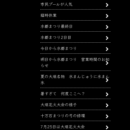
市民プールが人気
臨時休業
水都まつり最終日
水都まつり2日目
今日から水都まつり
明日から水都まつり 営業時間のお知
らせ
夏の大垣名物 水まんじゅうに水まん
氷
暑すぎて 何度ここへ？
大垣花火大会の様子
十万石まつりの弓の修理
7月25日は大垣花火大会