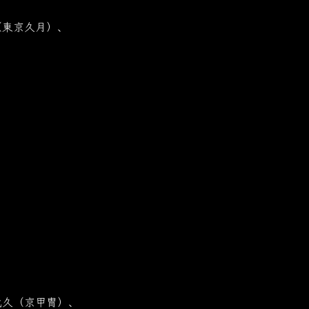
（東京久月）、
武久（京甲冑）、