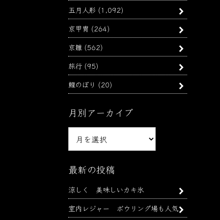
五月人形
(1,092)
京甲冑
(264)
京雛
(562)
旅行
(95)
鯉のぼり
(20)
月別アーカイブ
月
別
ア
ー
最新の投稿
カ
涼しく 美味しいカキ氷
イ
ブ
室内レジャー ボウリング場も人気