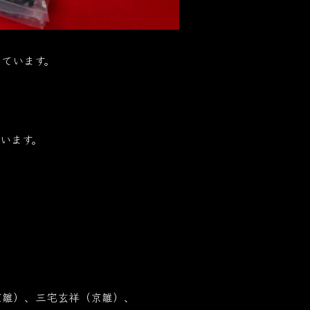
ています。
います。
京雛）、三宅玄祥（京雛）、