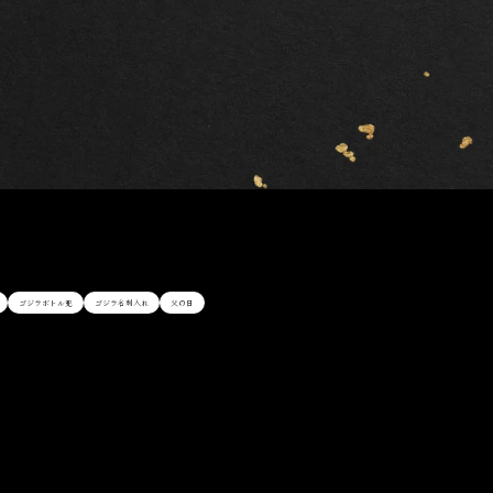
ゴジラボトル兜
ゴジラ名刺入れ
父の日