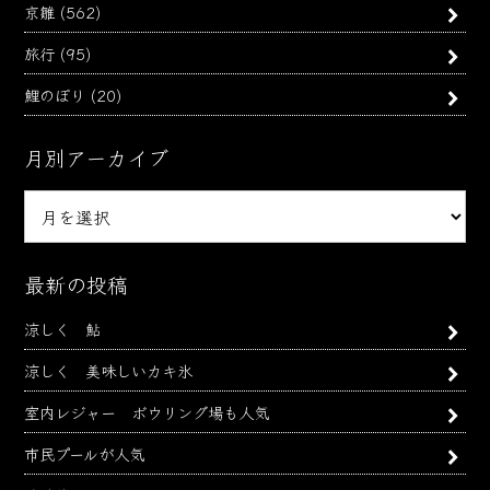
京雛
(562)
旅行
(95)
鯉のぼり
(20)
月別アーカイブ
月
別
ア
ー
最新の投稿
カ
涼しく 鮎
イ
ブ
涼しく 美味しいカキ氷
室内レジャー ボウリング場も人気
市民プールが人気