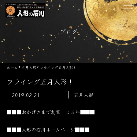
Skip
tog
to
nav
content
ブログ
ホーム
五月人形
フライング五月人形！
フライング五月人形！
2019.02.21
五月人形
■■■おかげさまで創業１０５
年■■■
■■■人形の石川ホームページ■■■