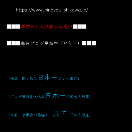
https://www.ningyou-ishikawa.jp/
■■■
新作五月人形展示販売中
■■■
■■■毎日ブログ更新中（９年目）■■■
日本一
「岐阜 関ヶ原に
近い人形店」
日本一
「ブログ連続書き込み
の節句人形店」
県下一
「京雛 京甲冑の品揃え
の人形店」