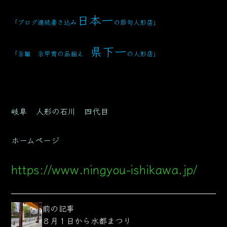
日本一
「ブログ連続書き込み
の節句人形店」
県下一
「京雛 京甲冑の品揃え
の人形店」
岐阜 人形の石川 四代目
ホームページ
https://www.ningyou-ishikawa.jp/
前の記事
８月１日から水都まつり