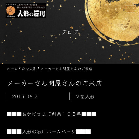
Skip
tog
to
nav
content
ブログ
ホーム
ひな人形
メーカーさん問屋さんのご来店
メーカーさん問屋さんのご来店
2019.06.21
ひな人形
■■■おかげさまで創業１０５
年■■■
■■■人形の石川ホームページ■■■