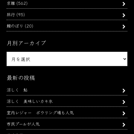
京雛
(562)
旅行
(95)
鯉のぼり
(20)
月別アーカイブ
月
別
ア
ー
最新の投稿
カ
涼しく 鮎
イ
ブ
涼しく 美味しいカキ氷
室内レジャー ボウリング場も人気
市民プールが人気