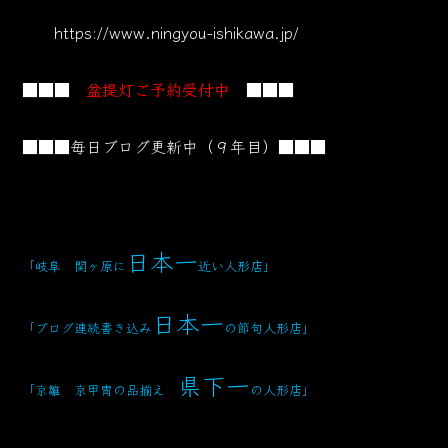
https://www.ningyou-ishikawa.jp/
■■■
盆提灯ご予約受付中
■■■
■■■毎日ブログ更新中（９年目）■■■
日本一
「岐阜 関ヶ原に
近い人形店」
日本一
「ブログ連続書き込み
の節句人形店」
県下一
「京雛 京甲冑の品揃え
の人形店」