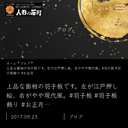
Skip
tog
to
nav
content
ブログ
ホーム
ブログ
上品な面相の羽子板です。左が江戸押し絵、右がやや現代風。#羽子板 #羽
子板飾り #お正月…
上品な面相の羽子板です。左が江戸押し
絵、右がやや現代風。#羽子板 #羽子板
飾り #お正月…
2017.09.23
ブログ