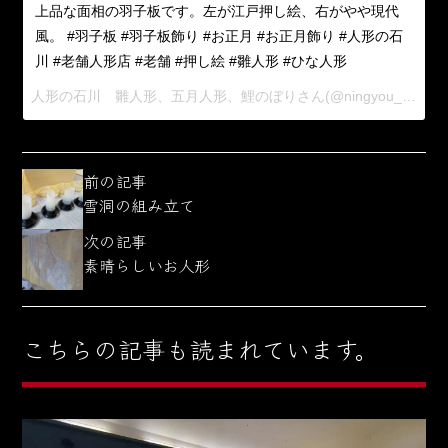
上品な面相の羽子板です。左が江戸押し絵、右がやや現代
風。 #羽子板 #羽子板飾り #お正月 #お正月飾り #人形の石
川 #老舗人形店 #老舗 #押し絵 #雛人形 #ひな人形
人形の石川 雛人形、五月人形、鯉のぼりさん(@ningyou_ishikawa)がシェアした投稿 –
前の記事
雪洞の組み立て
次の記事
素晴らしいお人形
こちらの記事も読まれています。