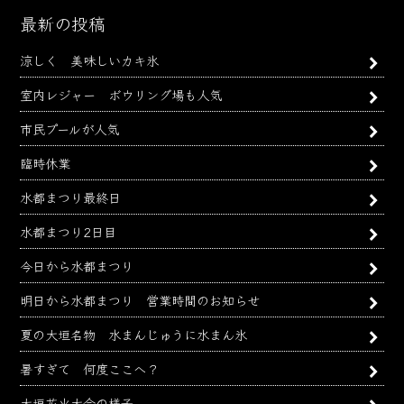
ー
最新の投稿
カ
涼しく 美味しいカキ氷
イ
ブ
室内レジャー ボウリング場も人気
市民プールが人気
臨時休業
水都まつり最終日
水都まつり2日目
今日から水都まつり
明日から水都まつり 営業時間のお知らせ
夏の大垣名物 水まんじゅうに水まん氷
暑すぎて 何度ここへ？
大垣花火大会の様子