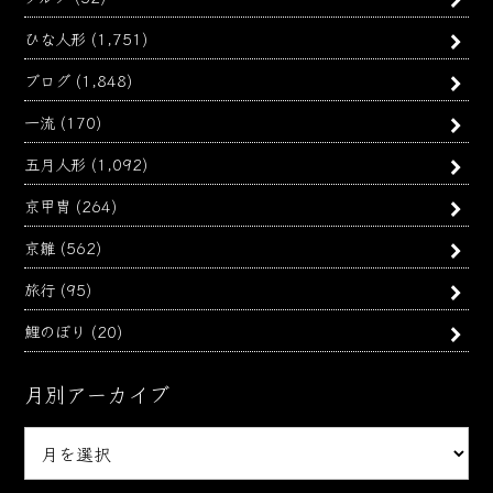
ひな人形
(1,751)
ブログ
(1,848)
一流
(170)
五月人形
(1,092)
京甲冑
(264)
京雛
(562)
旅行
(95)
鯉のぼり
(20)
月別アーカイブ
月
別
ア