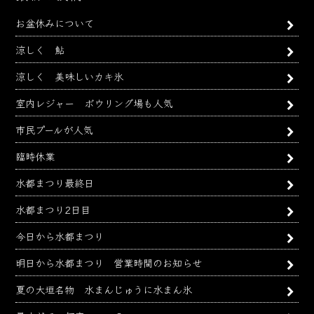
カ
お盆休みについて
イ
ブ
涼しく 鮎
涼しく 美味しいカキ氷
室内レジャー ボウリング場も人気
市民プールが人気
臨時休業
水都まつり最終日
水都まつり2日目
今日から水都まつり
明日から水都まつり 営業時間のお知らせ
夏の大垣名物 水まんじゅうに水まん氷