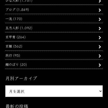
ひな人形
(1,751)
ブログ
(1,849)
一流
(170)
五月人形
(1,092)
京甲冑
(264)
京雛
(562)
旅行
(95)
鯉のぼり
(20)
月別アーカイブ
月
別
ア
ー
最新の投稿