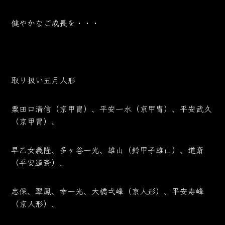
健やかなご成長を・・・
取り扱い五月人形
粟田口清信（京甲冑）、平安一水（京甲冑）、平安武久
（京甲冑）、
早乙女義隆、多ヶ谷一光、雄山（鈴甲子雄山）、道斎
（平安道斎）、
忠保、翠鳳、幸一光、大橋弌峰（京人形）、平安寿峰
（京人形）、