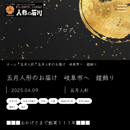
Skip
tog
to
nav
content
ブログ
ホーム
五月人形
五月人形のお届け 岐阜市へ 鎧飾り
五月人形のお届け 岐阜市へ 鎧飾り
2025.04.09
五月人形
五月人形
五月人形選び
初孫
大鎧
岐阜五月人形
鈴甲子雄山
鎧飾り
雄山
■■■おかげさまで創業１１１年■■■