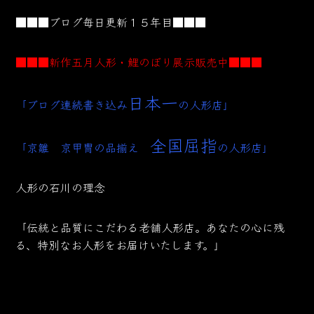
■■■ブログ毎日更新１５年目■■■
■■■新作五月人形・鯉のぼり展示販売中■■■
日本一
「ブログ連続書き込み
の人形店」
全国屈指
「京雛 京甲冑の品揃え
の人形店」
人形の石川の理念
「伝統と品質にこだわる老舗人形店。あなたの心に残
る、特別なお人形をお届けいたします。」