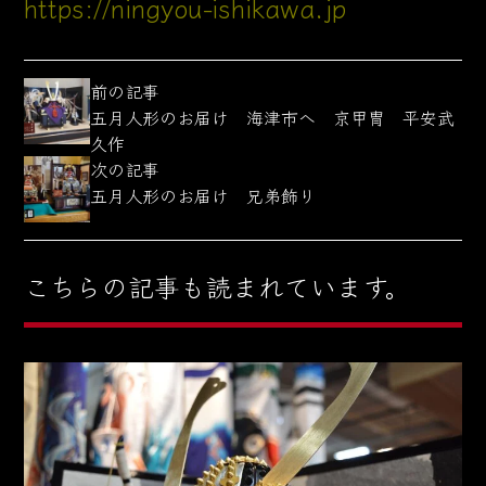
https://ningyou-ishikawa.jp
前の記事
五月人形のお届け 海津市へ 京甲冑 平安武
久作
次の記事
五月人形のお届け 兄弟飾り
こちらの記事も読まれています。