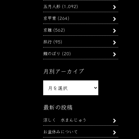
五月人形
(1,092)
京甲冑
(264)
京雛
(562)
旅行
(95)
鯉のぼり
(20)
月別アーカイブ
月
別
ア
ー
最新の投稿
カ
涼しく 水まんじゅう
イ
ブ
お盆休みについて