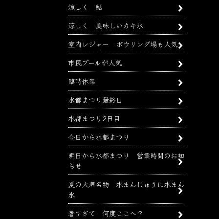
涼しく 鮎
涼しく 美味しいカキ氷
室内レジャー ボウリング場も人気
市民プールが人気
臨時休業
水都まつり最終日
水都まつり2日目
今日から水都まつり
明日から水都まつり 営業時間のお知
らせ
夏の大垣名物 水まんじゅうに水まん
氷
暑すぎて 何度ここへ？