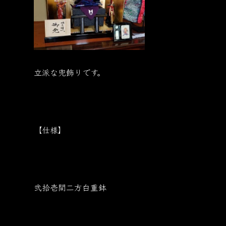
立派な兜飾りです。
【仕様】
弐拾壱間二方白重鉢