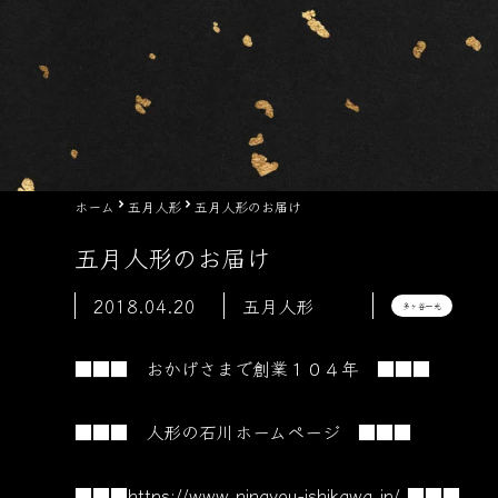
ホーム
五月人形
五月人形のお届け
五月人形のお届け
2018.04.20
五月人形
多ヶ谷一光
■■■ おかげさまで創業１０４
年 ■■■
■■■ 人形の石川ホームページ ■■■
■■■
https://www.ningyou-ishikawa.jp/
■■■