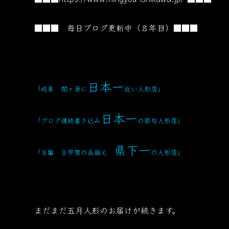
■■■ 毎日ブログ更新中（８年目）■■■
日本一
「岐阜 関ヶ原に
近い人形店」
日本一
「ブログ連続書き込み
の節句人形店」
県下一
「京雛 京甲冑の品揃え
の人形店」
まだまだ五月人形のお届けが続きます。