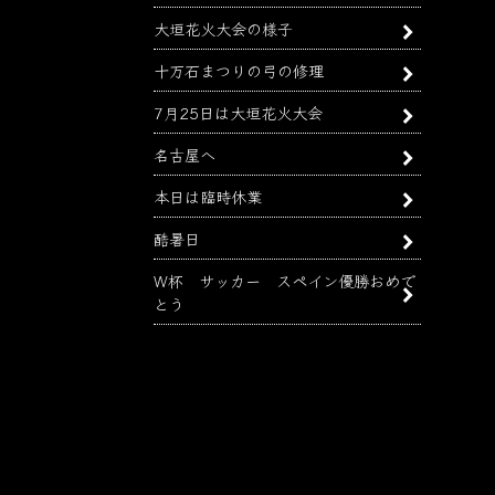
大垣花火大会の様子
十万石まつりの弓の修理
7月25日は大垣花火大会
名古屋へ
本日は臨時休業
酷暑日
W杯 サッカー スペイン優勝おめで
とう