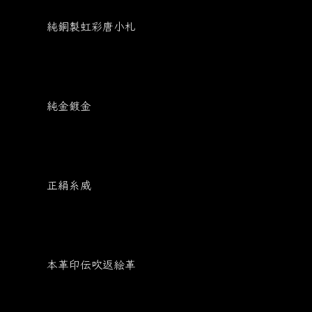
純銅製虹彩唐小札
純金鍍金
正絹糸威
本革印伝吹返絵革