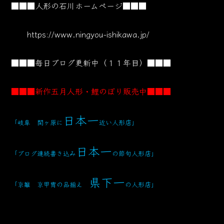
■■■人形の石川ホームページ■■■
https://www.ningyou-ishikawa.jp/
■■■毎日ブログ更新中（１１年目）■■■
■■■新作五月人形・鯉のぼり販売中■■■
日本一
「岐阜 関ヶ原に
近い人形店」
日本一
「ブログ連続書き込み
の節句人形店」
県下一
「京雛 京甲冑の品揃え
の人形店」