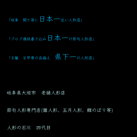
日本一
「岐阜 関ケ原に
近い人形店
」
日本一
「ブログ連続書き込み
の節句人形店」
県下一
「京雛 京甲冑の品揃え
の人形店」
岐阜県大垣市 老舗人形店
節句人形専門店(雛人形、五月人形、鯉のぼり等)
人形の石川 四代目