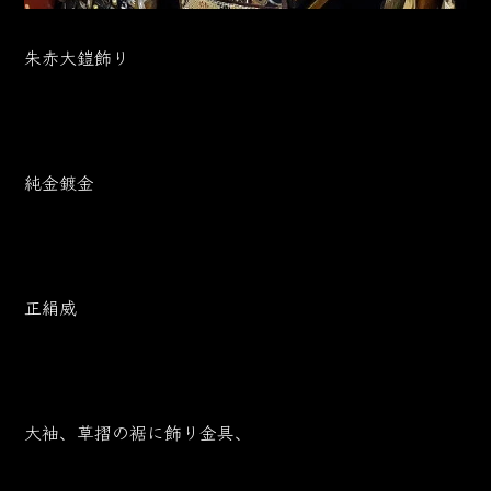
朱赤大鎧飾り
純金鍍金
正絹威
大袖、草摺の裾に飾り金具、