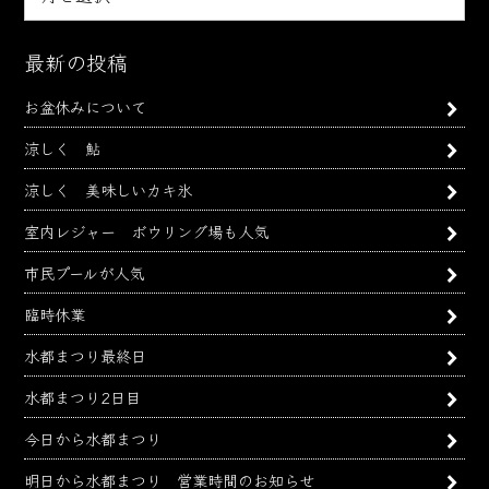
別
ア
ー
最新の投稿
カ
お盆休みについて
イ
ブ
涼しく 鮎
涼しく 美味しいカキ氷
室内レジャー ボウリング場も人気
市民プールが人気
臨時休業
水都まつり最終日
水都まつり2日目
今日から水都まつり
明日から水都まつり 営業時間のお知らせ