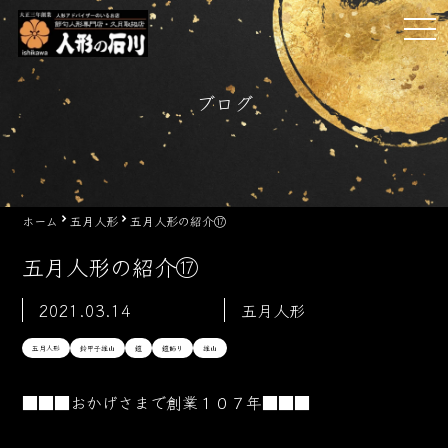
Skip
tog
to
nav
content
ブログ
ホーム
五月人形
五月人形の紹介⑰
五月人形の紹介⑰
2021.03.14
五月人形
五月人形
鈴甲子雄山
鎧
鎧飾り
雄山
■■■おかげさまで創業１０７
年■■■