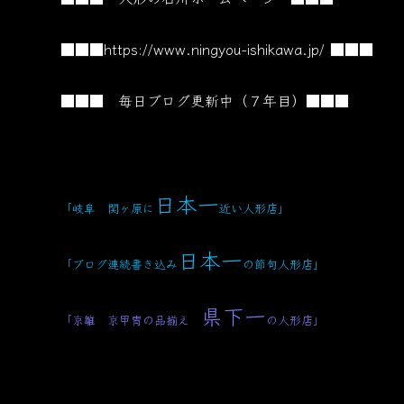
■■■
https://www.ningyou-ishikawa.jp/
■■■
■■■ 毎日ブログ更新中（７年目）■■■
日本一
「岐阜 関ヶ原に
近い人形店」
日本一
「ブログ連続書き込み
の節句人形店」
県下一
「京雛 京甲冑の品揃え
の人形店」