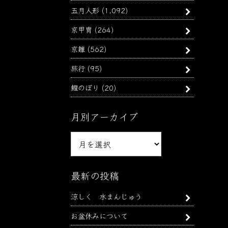
五月人形
(1,092)
京甲冑
(264)
京雛
(562)
旅行
(95)
鯉のぼり
(20)
月別アーカイブ
月
別
ア
ー
最新の投稿
カ
涼しく 水まんじゅう
イ
ブ
お盆休みについて