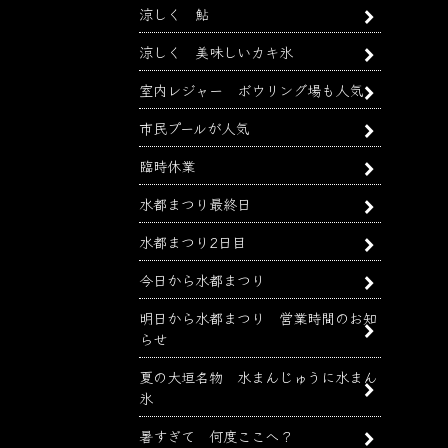
涼しく 鮎
涼しく 美味しいカキ氷
室内レジャー ボウリング場も人気
市民プールが人気
臨時休業
水都まつり最終日
水都まつり2日目
今日から水都まつり
明日から水都まつり 営業時間のお知
らせ
夏の大垣名物 水まんじゅうに水まん
氷
暑すぎて 何度ここへ？