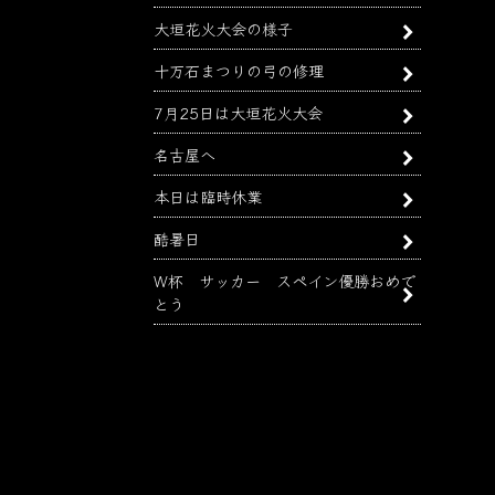
大垣花火大会の様子
十万石まつりの弓の修理
7月25日は大垣花火大会
名古屋へ
本日は臨時休業
酷暑日
W杯 サッカー スペイン優勝おめで
とう