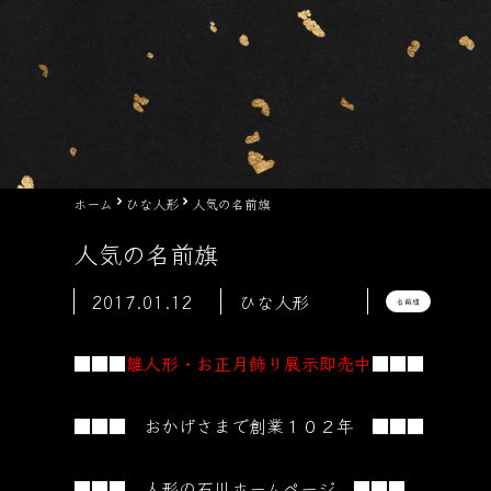
ホーム
ひな人形
人気の名前旗
人気の名前旗
2017.01.12
ひな人形
名前旗
■■■
雛人形・お正月飾り展示即売中
■■■
■■■ おかげさまで創業１０２
年 ■■■
■■■ 人形の石川ホームページ ■■■