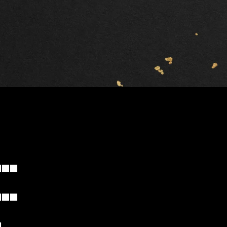
■■■
■■
■