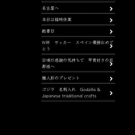
名古屋へ
本日は臨時休業
酷暑日
W杯 サッカー スペイン優勝おめで
とう
日頃の感謝の気持ちで 甲冑好きの旦
那様へ
雛人形のプレゼント
ゴジラ 名刺入れ Godzilla &
Japanese traditional crafts