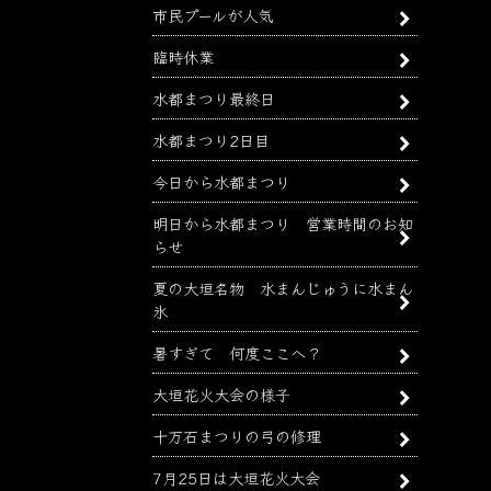
市民プールが人気
臨時休業
水都まつり最終日
水都まつり2日目
今日から水都まつり
明日から水都まつり 営業時間のお知
らせ
夏の大垣名物 水まんじゅうに水まん
氷
暑すぎて 何度ここへ？
大垣花火大会の様子
十万石まつりの弓の修理
7月25日は大垣花火大会