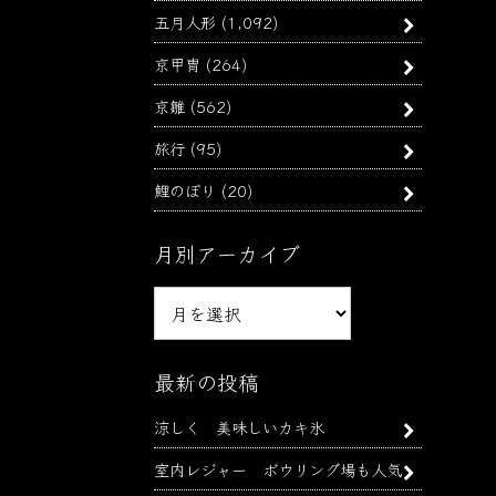
五月人形
(1,092)
京甲冑
(264)
京雛
(562)
旅行
(95)
鯉のぼり
(20)
月別アーカイブ
月
別
ア
ー
最新の投稿
カ
涼しく 美味しいカキ氷
イ
ブ
室内レジャー ボウリング場も人気