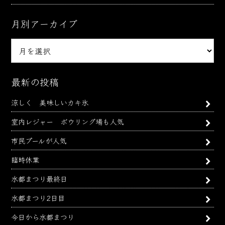
月別アーカイブ
月
別
ア
ー
最新の投稿
カ
涼しく 美味しいカキ氷
イ
ブ
室内レジャー ボウリング場も人気
市民プールが人気
臨時休業
水都まつり最終日
水都まつり2日目
今日から水都まつり