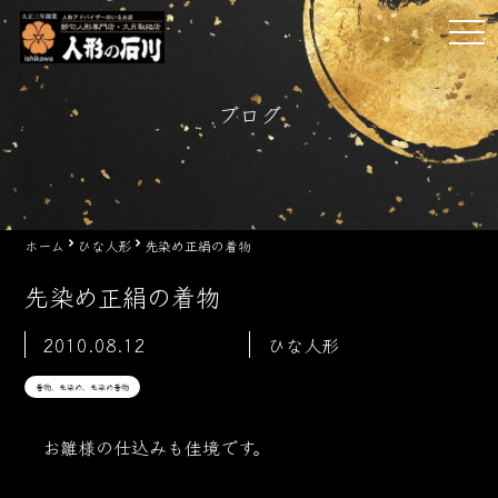
Skip
tog
to
nav
content
ブログ
ホーム
ひな人形
先染め正絹の着物
先染め正絹の着物
2010.08.12
ひな人形
着物、先染め、先染め着物
お雛様の仕込みも佳境です。