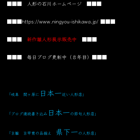
■■■ 人形の石川ホームページ ■■■
■■■
https://www.ningyou-ishikawa.jp/
■■■
■■■
新作雛人形展示販売中
■■■
■■■ 毎日ブログ更新中（８年目）■■■
日本一
「岐阜 関ヶ原に
近い人形店」
日本一
「ブログ連続書き込み
の節句人形店」
県下一
「京雛 京甲冑の品揃え
の人形店」