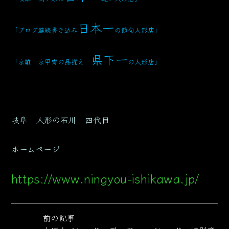
日本一
「ブログ連続書き込み
の節句人形店」
県下一
「京雛 京甲冑の品揃え
の人形店」
岐阜 人形の石川 四代目
ホームページ
https://www.ningyou-ishikawa.jp/
前の記事