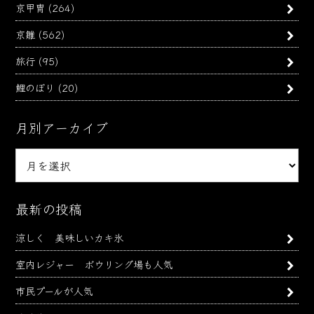
京甲冑
(264)
京雛
(562)
旅行
(95)
鯉のぼり
(20)
月別アーカイブ
月
別
ア
ー
最新の投稿
カ
涼しく 美味しいカキ氷
イ
ブ
室内レジャー ボウリング場も人気
市民プールが人気