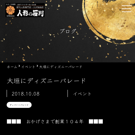
Skip
tog
to
nav
content
ブログ
ホーム
イベント
大垣にディズニーパレード
大垣にディズニーパレード
2018.10.08
イベント
ディズニーパレード
■■■ おかげさまで創業１０４
年 ■■■