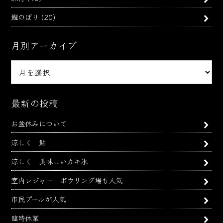
鯉のぼり
(20)
月別アーカイブ
月
別
ア
ー
最新の投稿
カ
お盆休みについて
イ
ブ
涼しく 鮎
涼しく 美味しいカキ氷
室内レジャー ボウリング場も人気
市民プールが人気
臨時休業