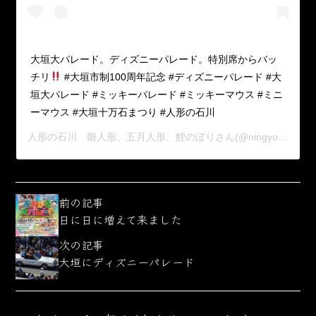
大垣大パレード。ディズニーパレード。特別席からバッ
チリ
#大垣市制100周年記念 #ディズニーパレード #大
垣大パレード #ミッキーパレード #ミッキーマウス #ミニ
ーマウス #大垣十万石まつり #人形の石川
人形の石川 雛人形、五月人形、鯉のぼり
さん(@ningyou_ishikawa)がシェアした投稿 –
前の記事
日に日に増えて来ました
次の記事
大垣にディズニーパレード