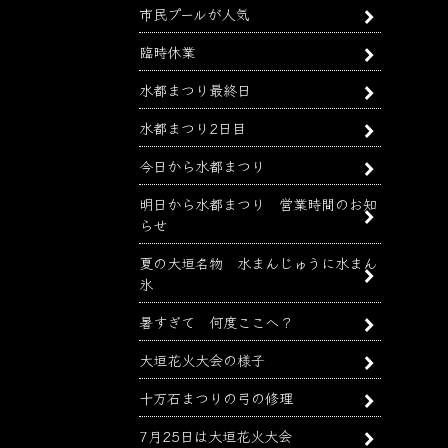
市民プールが人気
臨時休業
水都まつり最終日
水都まつり2日目
今日から水都まつり
明日から水都まつり 営業時間のお知
らせ
夏の大垣名物 水まんじゅうに水まん
氷
暑すぎて 何度ここへ？
大垣花火大会の様子
十万石まつりの弓の修理
7月25日は大垣花火大会