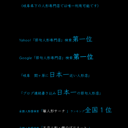
（岐阜県下の人形専門店では唯一利用可能です）
第一位
Yahoo!「節句人形専門店」検索
第一位
Google「節句人形専門店」検索
日本一
「岐阜 関ヶ原に
近い人形店」
日本一
「ブログ連続書き込み
の節句人形店」
全国１位
「
雛人形サーチ
」
全国人形店検索
ランキング
「
五月人形・鯉のぼりネット
」
全国人形店検索