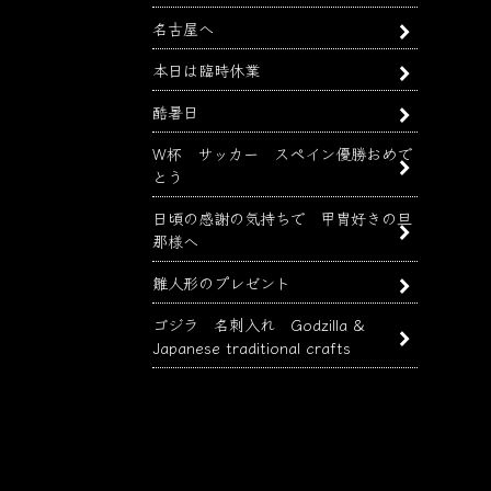
名古屋へ
本日は臨時休業
酷暑日
W杯 サッカー スペイン優勝おめで
とう
日頃の感謝の気持ちで 甲冑好きの旦
那様へ
雛人形のプレゼント
ゴジラ 名刺入れ Godzilla &
Japanese traditional crafts