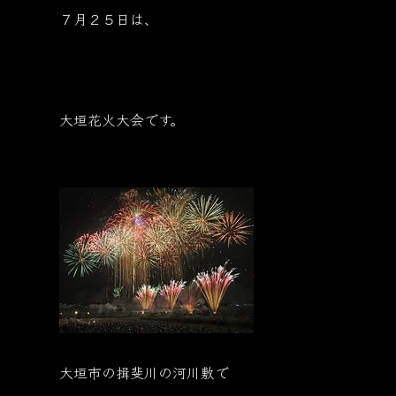
７月２５日は、
大垣花火大会です。
大垣市の揖斐川の河川敷で