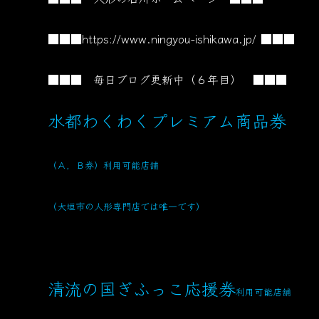
■■■
https://www.ningyou-ishikawa.jp/
■■■
■■■ 毎日ブログ更新中（６年目） ■■■
水都わくわくプレミアム商品券
（Ａ，Ｂ券）利用可能店舗
（大垣市の人形専門店では唯一です）
清流の国ぎふっこ応援券
利用可能店舗