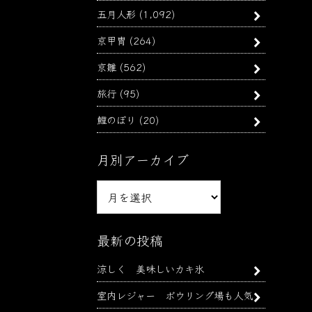
五月人形
(1,092)
京甲冑
(264)
京雛
(562)
旅行
(95)
鯉のぼり
(20)
月別アーカイブ
月
別
ア
ー
最新の投稿
カ
涼しく 美味しいカキ氷
イ
ブ
室内レジャー ボウリング場も人気