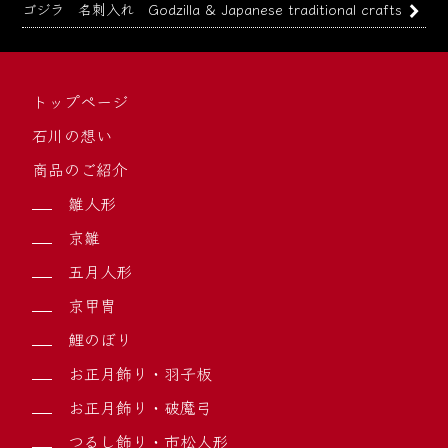
ゴジラ 名刺入れ Godzilla & Japanese traditional crafts
トップページ
石川の想い
商品のご紹介
雛人形
京雛
五月人形
京甲冑
鯉のぼり
お正月飾り・羽子板
お正月飾り・破魔弓
つるし飾り・市松人形