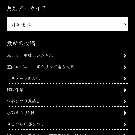
月別アーカイブ
月
別
ア
ー
最新の投稿
カ
涼しく 美味しいカキ氷
イ
ブ
室内レジャー ボウリング場も人気
市民プールが人気
臨時休業
水都まつり最終日
水都まつり2日目
今日から水都まつり