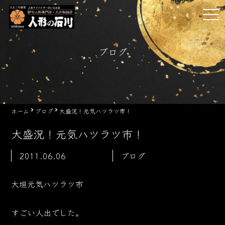
Skip
tog
to
nav
content
ブログ
ホーム
ブログ
大盛況！元気ハツラツ市！
大盛況！元気ハツラツ市！
2011.06.06
ブログ
大垣元気ハツラツ市
すごい人出でした。