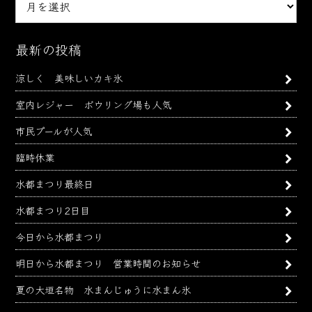
別
ア
ー
最新の投稿
カ
涼しく 美味しいカキ氷
イ
ブ
室内レジャー ボウリング場も人気
市民プールが人気
臨時休業
水都まつり最終日
水都まつり2日目
今日から水都まつり
明日から水都まつり 営業時間のお知らせ
夏の大垣名物 水まんじゅうに水まん氷