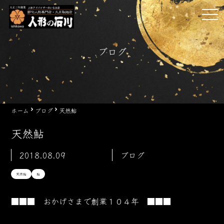
Skip
tog
to
nav
content
ブログ
ホーム
ブログ
天然鮎
天然鮎
2018.08.09
ブログ
天然鮎
鮎
■■■ おかげさまで創業１０４
年 ■■■