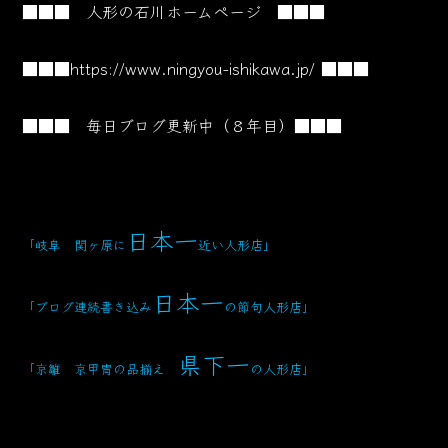
■■■ 人形の石川ホームページ ■■■
■■■
https://www.ningyou-ishikawa.jp/
■■■
■■■ 毎日ブログ更新中（８年目）■■■
日本一
「岐阜 関ヶ原に
近い人形店」
日本一
「ブログ連続書き込み
の節句人形店」
県下一
「京雛 京甲冑の品揃え
の人形店」