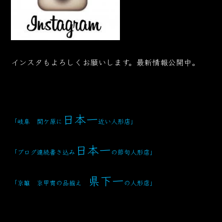
インスタもよろしくお願いします。最新情報公開中。
日本一
「岐阜 関ケ原に
近い人形店
」
日本一
「ブログ連続書き込み
の節句人形店」
県下一
「京雛 京甲冑の品揃え
の人形店」