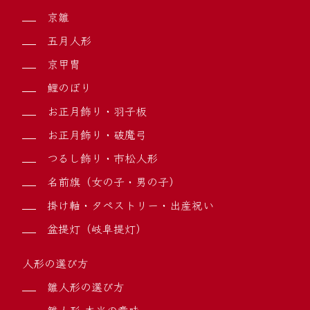
京雛
五月人形
京甲冑
鯉のぼり
お正月飾り・羽子板
お正月飾り・破魔弓
つるし飾り・市松人形
名前旗（女の子・男の子）
掛け軸・タペストリー・出産祝い
盆提灯（岐阜提灯）
人形の選び方
雛人形の選び方
雛人形 本当の意味