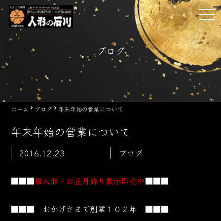
Skip
tog
to
nav
content
ブログ
ホーム
ブログ
年末年始の営業について
年末年始の営業について
2016.12.23
ブログ
■■■
雛人形・お正月飾り展示即売中
■■■
■■■ おかげさまで創業１０２
年 ■■■