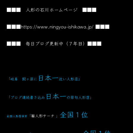
■■■ 人形の石川ホームページ ■■■
■■■
https://www.ningyou-ishikawa.jp/
■■■
■■■ 毎日ブログ更新中（７年目）■■■
日本一
「岐阜 関ヶ原に
近い人形店」
日本一
「ブログ連続書き込み
の節句人形店」
全国１位
「
雛人形サーチ
」
全国人形店検索
全国１位