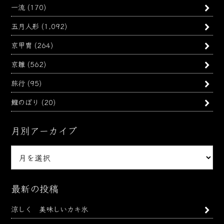
一流
(170)
五月人形
(1,092)
京甲冑
(264)
京雛
(562)
旅行
(95)
鯉のぼり
(20)
月別アーカイブ
月
別
ア
ー
最新の投稿
カ
涼しく 美味しいカキ氷
イ
ブ