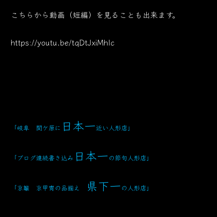
こちらから動画（短編）を見ることも出来ます。
https://youtu.be/tqDtJxiMhlc
日本一
「岐阜 関ケ原に
近い人形店
」
日本一
「ブログ連続書き込み
の節句人形店」
県下一
「京雛 京甲冑の品揃え
の人形店」