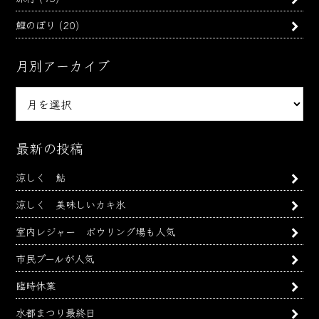
鯉のぼり
(20)
月別アーカイブ
月
別
ア
ー
最新の投稿
カ
涼しく 鮎
イ
ブ
涼しく 美味しいカキ氷
室内レジャー ボウリング場も人気
市民プールが人気
臨時休業
水都まつり最終日