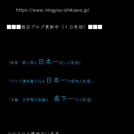
https://www.ningyou-ishikawa.jp/
■■■毎日ブログ更新中（１０年目）■■■
日本一
「岐阜 関ヶ原に
近い人形店」
日本一
「ブログ連続書き込み
の節句人形店」
県下一
「京雛 京甲冑の品揃え
の人形店」
コツコツと進めています。