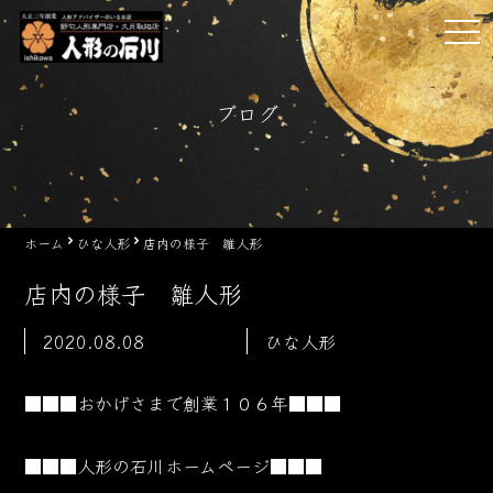
Skip
tog
to
nav
content
ブログ
ホーム
ひな人形
店内の様子 雛人形
店内の様子 雛人形
2020.08.08
ひな人形
■■■おかげさまで創業１０６
年■■■
■■■人形の石川ホームページ■■■