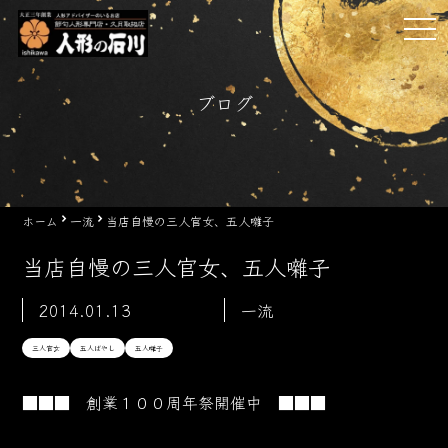
Skip
tog
to
nav
content
ブログ
ホーム
一流
当店自慢の三人官女、五人囃子
当店自慢の三人官女、五人囃子
2014.01.13
一流
三人官女
五人ばやし
五人囃子
■■■ 創業１００周年祭開催中 ■■■