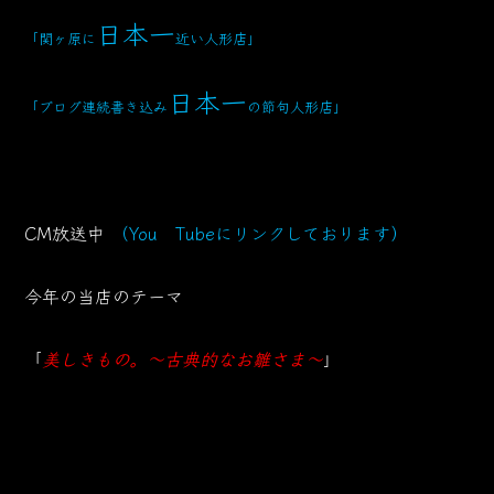
日本一
「関ヶ原に
近い人形店」
日本一
「ブログ連続書き込み
の節句人形店」
CM放送中
（You Tubeにリンクしております）
今年の当店のテーマ
「
美しきもの。～古典的なお雛さま～
」