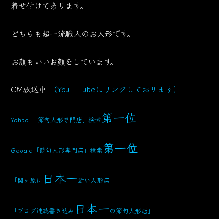
着せ付けてあります。
どちらも超一流職人のお人形です。
お顔もいいお顔をしています。
CM放送中
（You Tubeにリンクしております）
第一位
Yahoo!「節句人形専門店」検索
第一位
Google「節句人形専門店」検索
日本一
「関ヶ原に
近い人形店」
日本一
「ブログ連続書き込み
の節句人形店」