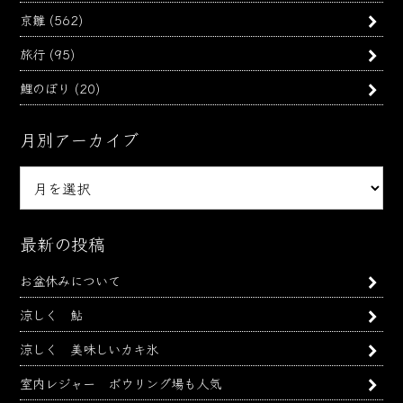
京雛
(562)
旅行
(95)
鯉のぼり
(20)
月別アーカイブ
月
別
ア
ー
最新の投稿
カ
お盆休みについて
イ
ブ
涼しく 鮎
涼しく 美味しいカキ氷
室内レジャー ボウリング場も人気