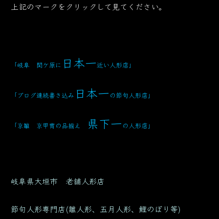
上記のマークをクリックして見てください。
日本一
「岐阜 関ケ原に
近い人形店
」
日本一
「ブログ連続書き込み
の節句人形店」
県下一
「京雛 京甲冑の品揃え
の人形店」
岐阜県大垣市 老舗人形店
節句人形専門店(雛人形、五月人形、鯉のぼり等)