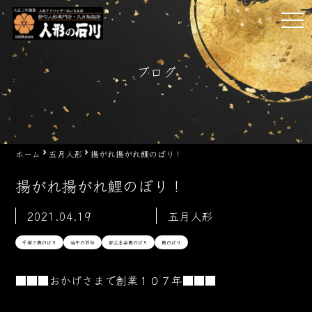
Skip
tog
to
nav
content
ブログ
ホーム
五月人形
揚がれ揚がれ鯉のぼり！
揚がれ揚がれ鯉のぼり！
2021.04.19
五月人形
手描き鯉のぼり
端午の節句
郡上本染鯉のぼり
鯉のぼり
■■■おかげさまで創業１０７
年■■■