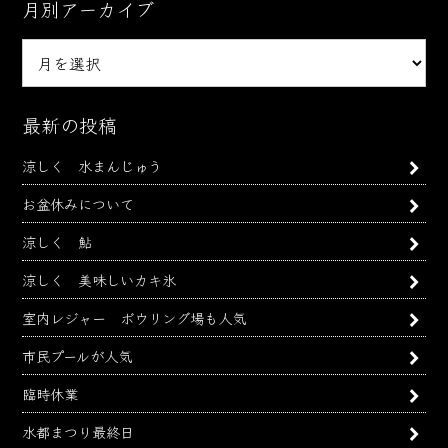
月別アーカイブ
月
別
ア
ー
最新の投稿
カ
涼しく 水まんじゅう
イ
ブ
お盆休みについて
涼しく 鮎
涼しく 美味しいカキ氷
室内レジャー ボウリング場も人気
市民プールが人気
臨時休業
水都まつり最終日