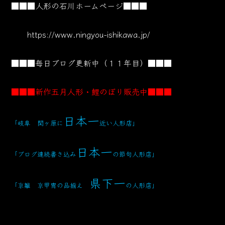
■■■人形の石川ホームページ■■■
https://www.ningyou-ishikawa.jp/
■■■毎日ブログ更新中（１１年目）■■■
■■■新作五月人形・鯉のぼり販売中■■■
日本一
「岐阜 関ヶ原に
近い人形店」
日本一
「ブログ連続書き込み
の節句人形店」
県下一
「京雛 京甲冑の品揃え
の人形店」