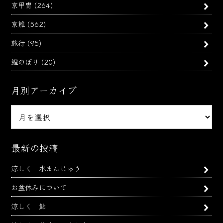
京甲冑
(264)
京雛
(562)
旅行
(95)
鯉のぼり
(20)
月別アーカイブ
月
別
ア
ー
最新の投稿
カ
涼しく 水まんじゅう
イ
ブ
お盆休みについて
涼しく 鮎