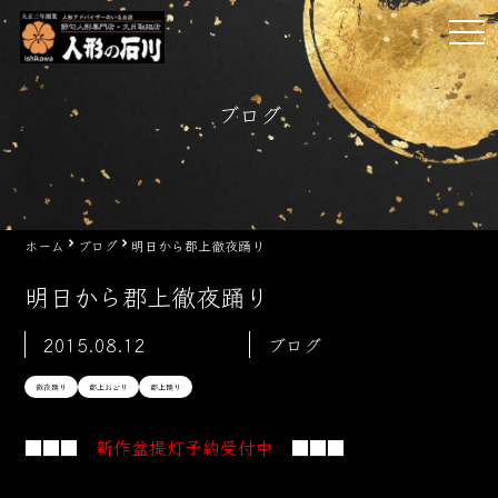
Skip
tog
to
nav
content
ブログ
ホーム
ブログ
明日から郡上徹夜踊り
明日から郡上徹夜踊り
2015.08.12
ブログ
徹夜踊り
郡上おどり
郡上踊り
■■■
新作盆提灯予約受付中
■■■