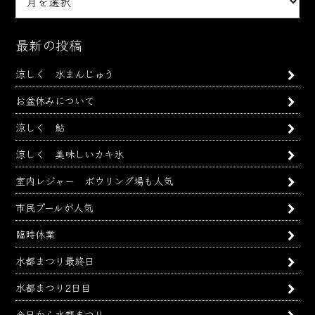
別
ア
ー
最新の投稿
カ
涼しく 水まんじゅう
イ
ブ
お盆休みについて
涼しく 鮎
涼しく 美味しいカキ氷
室内レジャー ボウリング場も人気
市民プールが人気
臨時休業
水都まつり最終日
水都まつり2日目
今日から水都まつり