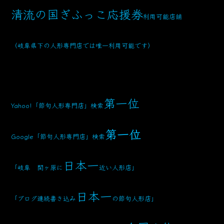
清流の国ぎふっこ応援券
利用可能店舗
（岐阜県下の人形専門店では唯一利用可能です）
第一位
Yahoo!「節句人形専門店」検索
第一位
Google「節句人形専門店」検索
日本一
「岐阜 関ヶ原に
近い人形店」
日本一
「ブログ連続書き込み
の節句人形店」