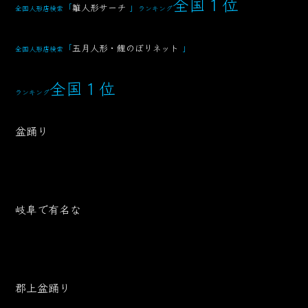
全国１位
「
雛人形サーチ
」
全国人形店検索
ランキング
「
五月人形・鯉のぼりネット
」
全国人形店検索
全国１位
ランキング
盆踊り
岐阜で有名な
郡上盆踊り