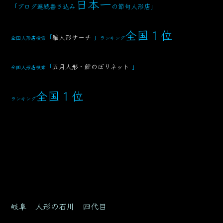
日本一
「ブログ連続書き込み
の節句人形店」
全国１位
「
雛人形サーチ
」
全国人形店検索
ランキング
「
五月人形・鯉のぼりネット
」
全国人形店検索
全国１位
ランキング
岐阜 人形の石川 四代目