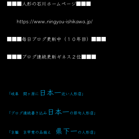
■■■人形の石川ホームページ■■■
https://www.ningyou-ishikawa.jp/
■■■毎日ブログ更新中（１０年目）■■■
■■■ブログ連続更新ギネス２位■■■
日本一
「岐阜 関ヶ原に
近い人形店」
日本一
「ブログ連続書き込み
の節句人形店」
県下一
「京雛 京甲冑の品揃え
の人形店」