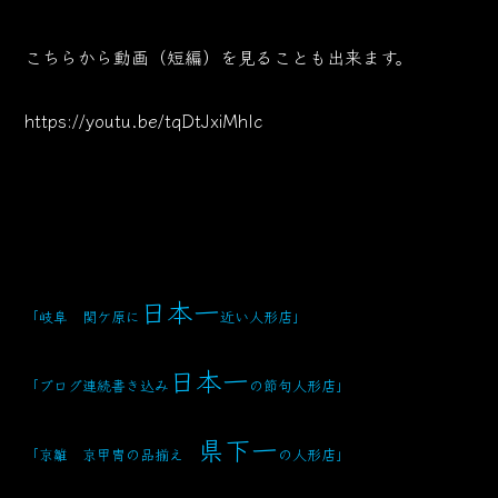
こちらから動画（短編）を見ることも出来ます。
https://youtu.be/tqDtJxiMhlc
日本一
「岐阜 関ケ原に
近い人形店
」
日本一
「ブログ連続書き込み
の節句人形店」
県下一
「京雛 京甲冑の品揃え
の人形店」