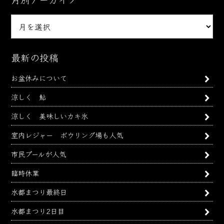
月
別
ア
ー
最新の投稿
カ
お盆休みについて
イ
ブ
涼しく 鮎
涼しく 美味しいカキ氷
室内レジャー ボウリング場も人気
市民プールが人気
臨時休業
水都まつり最終日
水都まつり2日目