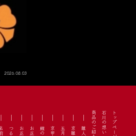
2026.08.03
商品のご紹介
石川の想い
トップページ
鯉のぼり
京甲冑
五月人形
京雛
雛人形