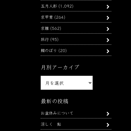
五月人形
(1,092)
京甲冑
(264)
京雛
(562)
旅行
(95)
鯉のぼり
(20)
月別アーカイブ
月
別
ア
ー
最新の投稿
カ
お盆休みについて
イ
ブ
涼しく 鮎