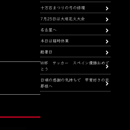
十万石まつりの弓の修理
7月25日は大垣花火大会
名古屋へ
本日は臨時休業
酷暑日
W杯 サッカー スペイン優勝おめで
とう
日頃の感謝の気持ちで 甲冑好きの旦
那様へ