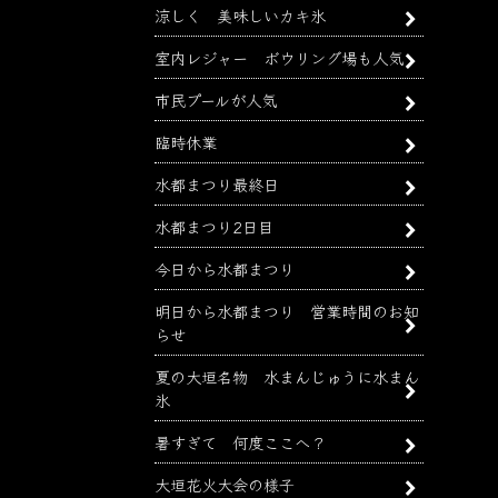
涼しく 美味しいカキ氷
室内レジャー ボウリング場も人気
市民プールが人気
臨時休業
水都まつり最終日
水都まつり2日目
今日から水都まつり
明日から水都まつり 営業時間のお知
らせ
夏の大垣名物 水まんじゅうに水まん
氷
暑すぎて 何度ここへ？
大垣花火大会の様子