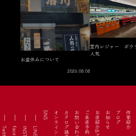
室内レジャー ボウ
人気
お盆休みについて
2026.08.08
SNS
オンラインショップ
カタログ請求
お問い合わせ
ご来店予約
お店紹介&アクセス
お知らせ
ブログ
作家紹介
Twitter
facebook
LINE