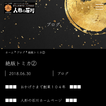
Skip
tog
to
nav
content
ブログ
ホーム
ブログ
絶版トミカ②
絶版トミカ②
2018.06.30
ブログ
■■■ おかげさまで創業１０４
年 ■■■
■■■ 人形の石川ホームページ ■■■