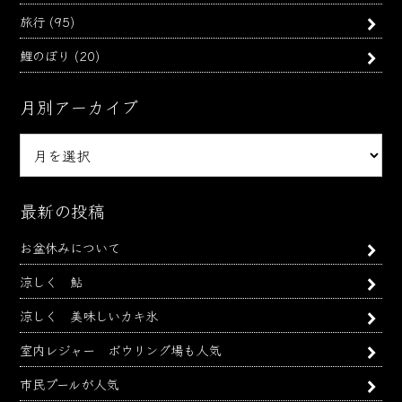
旅行
(95)
鯉のぼり
(20)
月別アーカイブ
月
別
ア
ー
最新の投稿
カ
お盆休みについて
イ
ブ
涼しく 鮎
涼しく 美味しいカキ氷
室内レジャー ボウリング場も人気
市民プールが人気