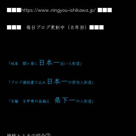
■■■
https://www.ningyou-ishikawa.jp/
■■■
■■■ 毎日ブログ更新中（８年目）■■■
日本一
「岐阜 関ヶ原に
近い人形店」
日本一
「ブログ連続書き込み
の節句人形店」
県下一
「京雛 京甲冑の品揃え
の人形店」
絶版トミカの紹介②