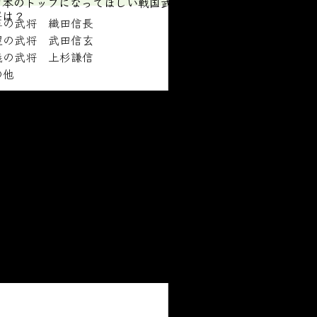
日本のトップになってほしい戦国武
将は？
革の武将 織田信長
望の武将 武田信玄
義の武将 上杉謙信
の他