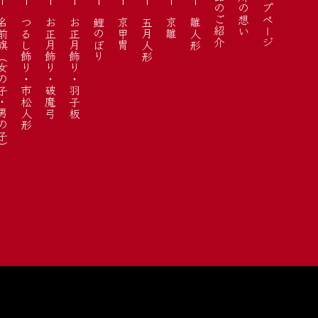
商品のご紹介
石川の想い
トップページ
女の子・男の子）
つるし飾り・市松人形
お正月飾り・破魔弓
お正月飾り・羽子板
鯉のぼり
京甲冑
五月人形
京雛
雛人形