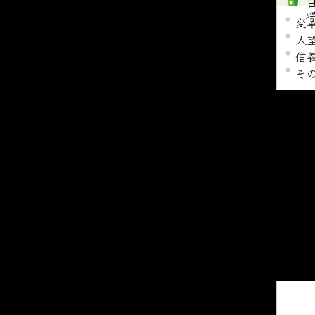
変
人
信
そ