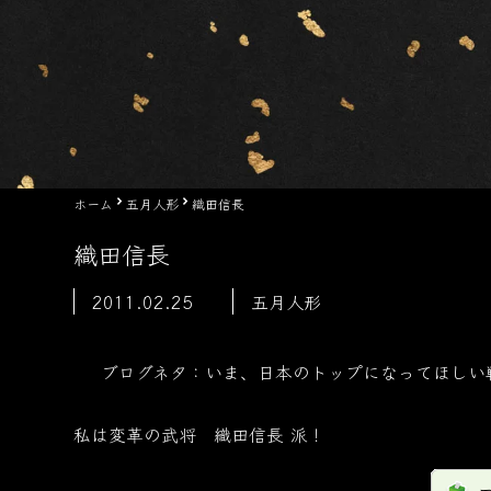
ホーム
五月人形
織田信長
織田信長
2011.02.25
五月人形
ブログネタ：
いま、日本のトップになってほしい
私は
変革の武将 織田信長
派！