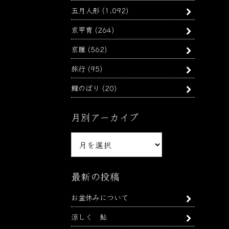
五月人形
(1,092)
京甲冑
(264)
京雛
(562)
旅行
(95)
鯉のぼり
(20)
月別アーカイブ
月
別
ア
ー
最新の投稿
カ
お盆休みについて
イ
ブ
涼しく 鮎