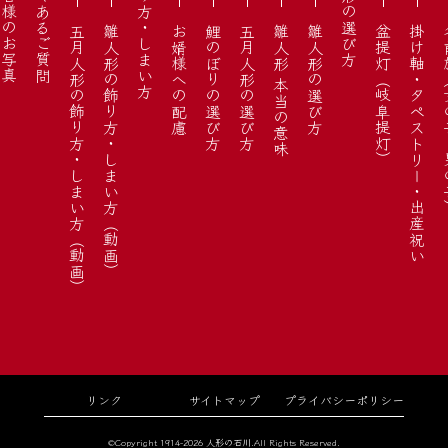
お客様のお写真
よくあるご質問
飾り方・しまい方
人形の選び方
五月人形の飾り方・しまい方（動画）
雛人形の飾り方・しまい方（動画）
お婿様への配慮
鯉のぼりの選び方
五月人形の選び方
雛人形 本当の意味
雛人形の選び方
盆提灯（岐阜提灯）
掛け軸・タペストリー・出産祝い
名前旗（
リンク
サイトマップ
プライバシーポリシー
©Copyright 1914-2026 人形の石川.All Rights Reserved.