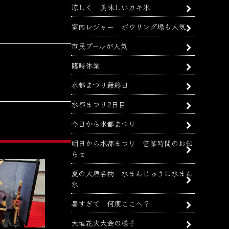
涼しく 美味しいカキ氷
室内レジャー ボウリング場も人気
市民プールが人気
臨時休業
水都まつり最終日
水都まつり2日目
今日から水都まつり
明日から水都まつり 営業時間のお知
らせ
夏の大垣名物 水まんじゅうに水まん
氷
暑すぎて 何度ここへ？
大垣花火大会の様子