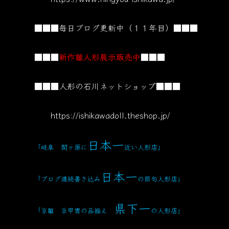
■■■毎日ブログ更新中（１１年目）■■■
■■■
新作雛人形展示販売中
■■■
■■■人形の石川ネットショップ■■■
https://ishikawadoll.theshop.jp/
日本一
「岐阜 関ヶ原に
近い人形店」
日本一
「ブログ連続書き込み
の節句人形店」
県下一
「京雛 京甲冑の品揃え
の人形店」