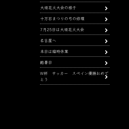
大垣花火大会の様子
十万石まつりの弓の修理
7月25日は大垣花火大会
名古屋へ
本日は臨時休業
酷暑日
W杯 サッカー スペイン優勝おめで
とう