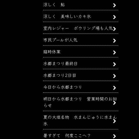
涼しく 鮎
涼しく 美味しいカキ氷
室内レジャー ボウリング場も人気
市民プールが人気
臨時休業
水都まつり最終日
水都まつり2日目
今日から水都まつり
明日から水都まつり 営業時間のお知
らせ
夏の大垣名物 水まんじゅうに水まん
氷
暑すぎて 何度ここへ？