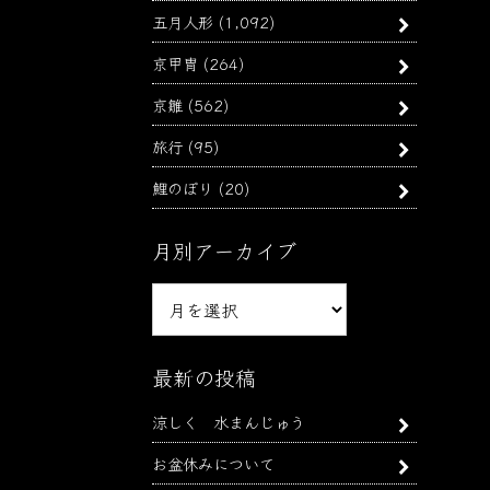
五月人形
(1,092)
京甲冑
(264)
京雛
(562)
旅行
(95)
鯉のぼり
(20)
月別アーカイブ
月
別
ア
ー
最新の投稿
カ
涼しく 水まんじゅう
イ
ブ
お盆休みについて