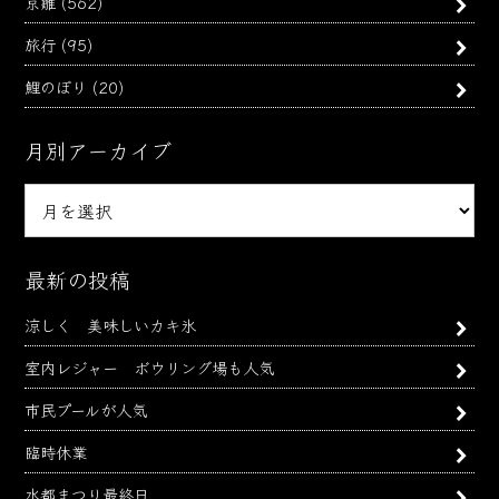
京雛
(562)
旅行
(95)
鯉のぼり
(20)
月別アーカイブ
月
別
ア
ー
最新の投稿
カ
涼しく 美味しいカキ氷
イ
ブ
室内レジャー ボウリング場も人気
市民プールが人気
臨時休業
水都まつり最終日