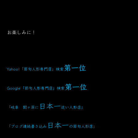
お楽しみに！
第一位
Yahoo!「節句人形専門店」検索
第一位
Google「節句人形専門店」検索
日本一
「岐阜 関ヶ原に
近い人形店」
日本一
「ブログ連続書き込み
の節句人形店」