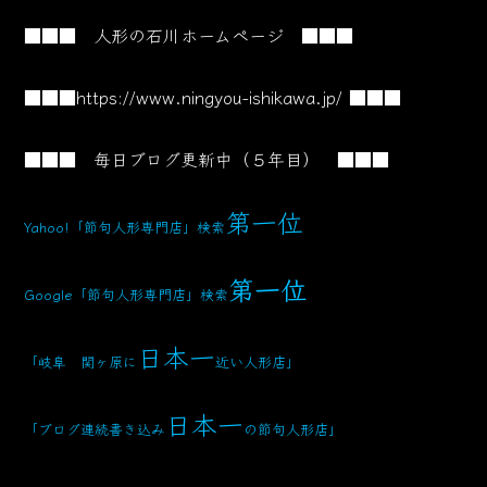
■■■ 人形の石川ホームページ ■■■
■■■
https://www.ningyou-ishikawa.jp/
■■■
■■■ 毎日ブログ更新中（５年目） ■■■
第一位
Yahoo!「節句人形専門店」検索
第一位
Google「節句人形専門店」検索
日本一
「岐阜 関ヶ原に
近い人形店」
日本一
「ブログ連続書き込み
の節句人形店」