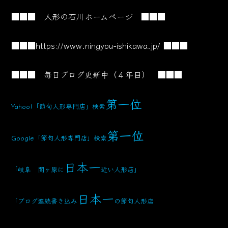
■■■ 人形の石川ホームページ ■■■
■■■
https://www.ningyou-ishikawa.jp/
■■■
■■■ 毎日ブログ更新中（４年目） ■■■
第一位
Yahoo!「節句人形専門店」検索
第一位
Google「節句人形専門店」検索
日本一
「岐阜 関ヶ原に
近い人形店」
日本一
「ブログ連続書き込み
の節句人形店