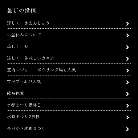
ア
ー
最新の投稿
カ
涼しく 水まんじゅう
イ
ブ
お盆休みについて
涼しく 鮎
涼しく 美味しいカキ氷
室内レジャー ボウリング場も人気
市民プールが人気
臨時休業
水都まつり最終日
水都まつり2日目
今日から水都まつり