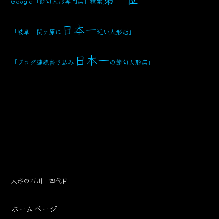
Google「節句人形専門店」検索
日本一
「岐阜 関ヶ原に
近い人形店」
日本一
「ブログ連続書き込み
の節句人形店」
人形の石川 四代目
ホームページ