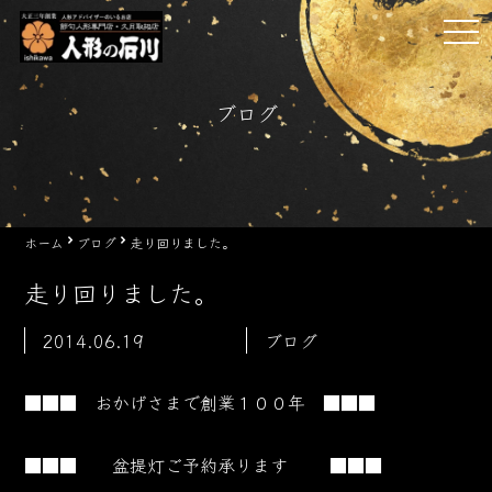
Skip
tog
to
nav
content
ブログ
ホーム
ブログ
走り回りました。
走り回りました。
2014.06.19
ブログ
■■■ おかげさまで創業１００年 ■■■
■■■
盆提灯ご予約承ります
■■■