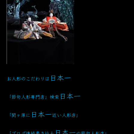
日本一
お人形のこだわりは
日本一
「節句人形専門店」検索
日本一
「関ヶ原に
近い人形店」
日本一
「ブログ連続書き込み
の節句人形店」