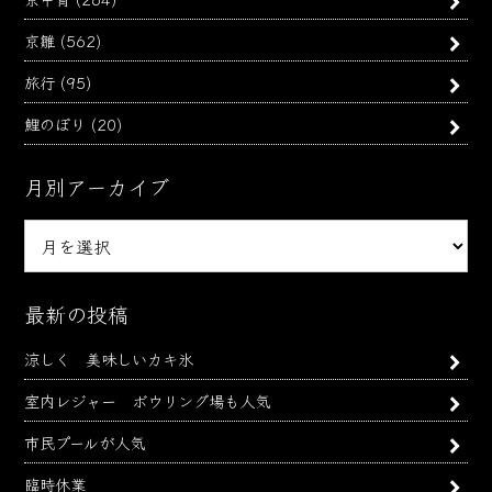
京雛
(562)
旅行
(95)
鯉のぼり
(20)
月別アーカイブ
月
別
ア
ー
最新の投稿
カ
涼しく 美味しいカキ氷
イ
ブ
室内レジャー ボウリング場も人気
市民プールが人気
臨時休業