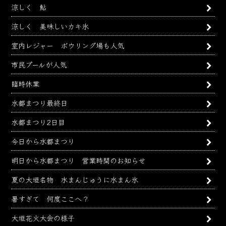
涼しく 鮎
イ
ブ
涼しく 美味しいカキ氷
室内レジャー ボウリング場も人気
市民プールが人気
臨時休業
水都まつり最終日
水都まつり2日目
今日から水都まつり
明日から水都まつり 営業時間のお知らせ
夏の大垣名物 水まんじゅうに水まん氷
暑すぎて 何度ここへ？
大垣花火大会の様子