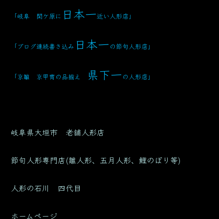
日本一
「岐阜 関ケ原に
近い人形店
」
日本一
「ブログ連続書き込み
の節句人形店」
県下一
「京雛 京甲冑の品揃え
の人形店」
岐阜県大垣市 老舗人形店
節句人形専門店(雛人形、五月人形、鯉のぼり等)
人形の石川 四代目
ホームページ