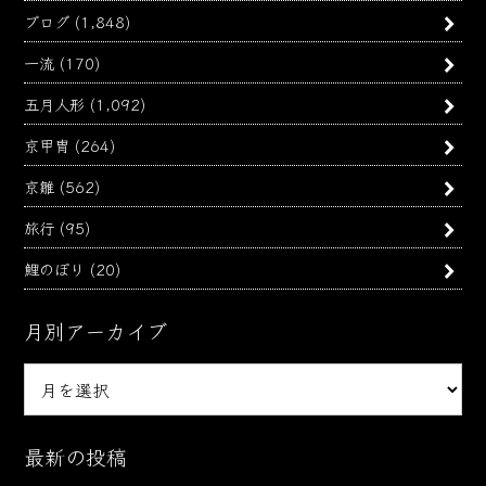
ブログ
(1,848)
一流
(170)
五月人形
(1,092)
京甲冑
(264)
京雛
(562)
旅行
(95)
鯉のぼり
(20)
月別アーカイブ
月
別
ア
ー
最新の投稿
カ