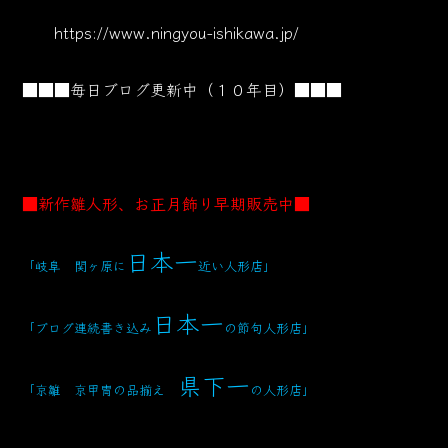
https://www.ningyou-ishikawa.jp/
■■■毎日ブログ更新中（１０年目）■■■
■新作雛人形、お正月飾り早期販売中■
日本一
「岐阜 関ヶ原に
近い人形店」
日本一
「ブログ連続書き込み
の節句人形店」
県下一
「京雛 京甲冑の品揃え
の人形店」