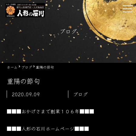
Skip
tog
to
nav
content
ブログ
ホーム
ブログ
重陽の節句
重陽の節句
2020.09.09
ブログ
■■■おかげさまで創業１０６
年■■■
■■■人形の石川ホームページ■■■