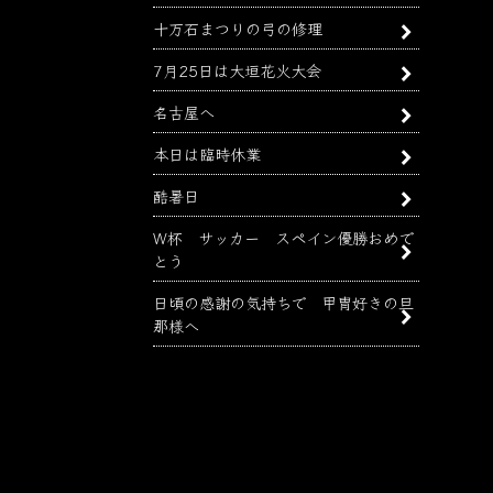
十万石まつりの弓の修理
7月25日は大垣花火大会
名古屋へ
本日は臨時休業
酷暑日
W杯 サッカー スペイン優勝おめで
とう
日頃の感謝の気持ちで 甲冑好きの旦
那様へ