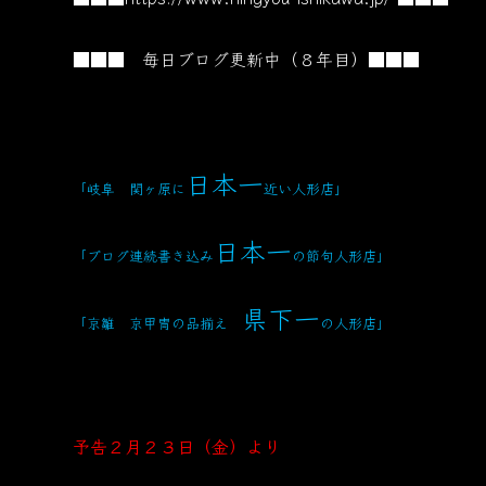
■■■ 毎日ブログ更新中（８年目）■■■
日本一
「岐阜 関ヶ原に
近い人形店」
日本一
「ブログ連続書き込み
の節句人形店」
県下一
「京雛 京甲冑の品揃え
の人形店」
予告２月２３日（金）より