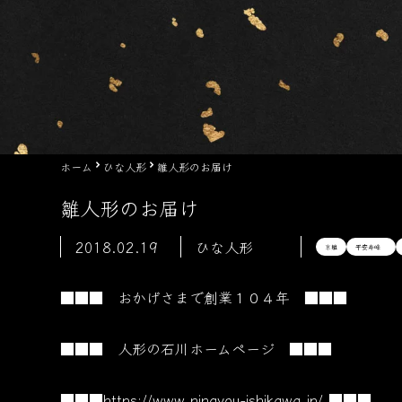
ホーム
ひな人形
雛人形のお届け
雛人形のお届け
2018.02.19
ひな人形
京雛
平安寿峰
■■■ おかげさまで創業１０４
年 ■■■
■■■ 人形の石川ホームページ ■■■
■■■
https://www.ningyou-ishikawa.jp/
■■■