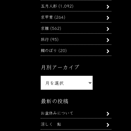
五月人形
(1,092)
京甲冑
(264)
京雛
(562)
旅行
(95)
鯉のぼり
(20)
月別アーカイブ
月
別
ア
ー
最新の投稿
カ
お盆休みについて
イ
ブ
涼しく 鮎