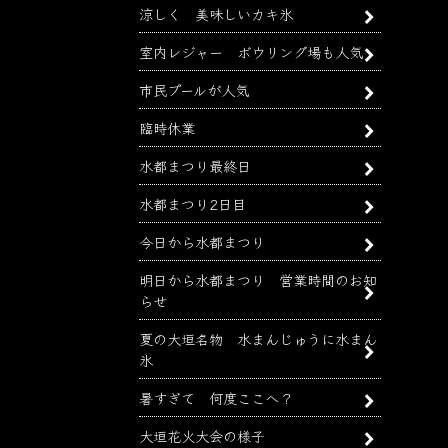
涼しく 美味しいカキ氷
室内レジャー ボウリング場も人気
市民プールが人気
臨時休業
水都まつり最終日
水都まつり2日目
今日から水都まつり
明日から水都まつり 営業時間のお知
らせ
夏の大垣名物 水まんじゅうに水まん
氷
暑すぎて 何度ここへ？
大垣花火大会の様子