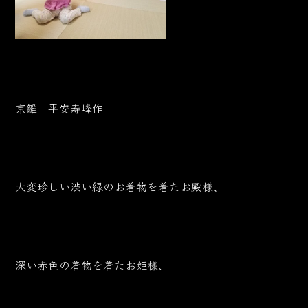
京雛 平安寿峰作
大変珍しい渋い緑のお着物を着たお殿様、
深い赤色の着物を着たお姫様、