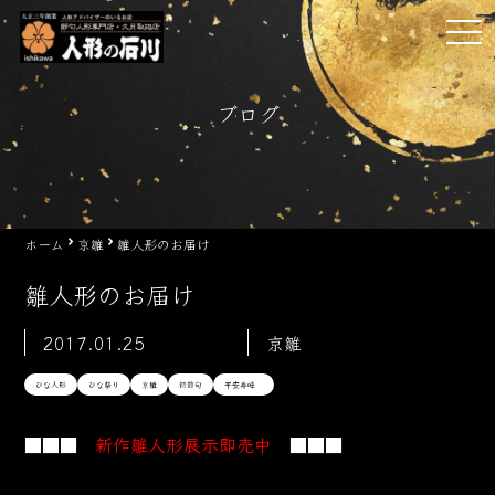
Skip
tog
to
nav
content
ブログ
ホーム
京雛
雛人形のお届け
雛人形のお届け
2017.01.25
京雛
ひな人形
ひな祭り
京雛
初節句
平安寿峰
■■■
新作雛人形展示即売中
■■■