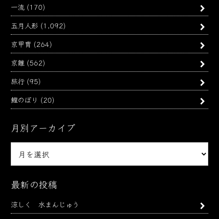
一流
(170)
五月人形
(1,092)
京甲冑
(264)
京雛
(562)
旅行
(95)
鯉のぼり
(20)
月別アーカイブ
月
別
ア
ー
最新の投稿
カ
涼しく 水まんじゅう
イ
ブ