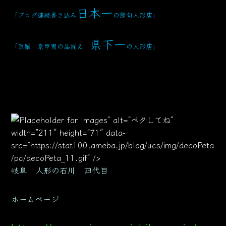
日本一
「ブログ連続書き込み
の節句人形店」
県下一
「京雛 京甲冑の品揃え
の人形店」
” alt=”ペタしてね”
width=”211″ height=”71″ data-
src=”https://stat100.ameba.jp/blog/ucs/img/decoPeta
/pc/decoPeta_11.gif” />
岐阜 人形の石川 四代目
ホームページ