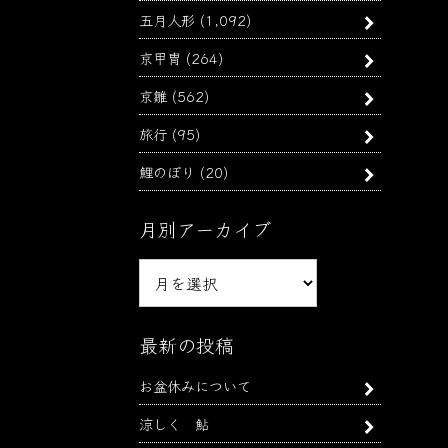
五月人形
(1,092)
京甲冑
(264)
京雛
(562)
旅行
(95)
鯉のぼり
(20)
月別アーカイブ
月
別
ア
ー
最新の投稿
カ
お盆休みについて
イ
ブ
涼しく 鮎