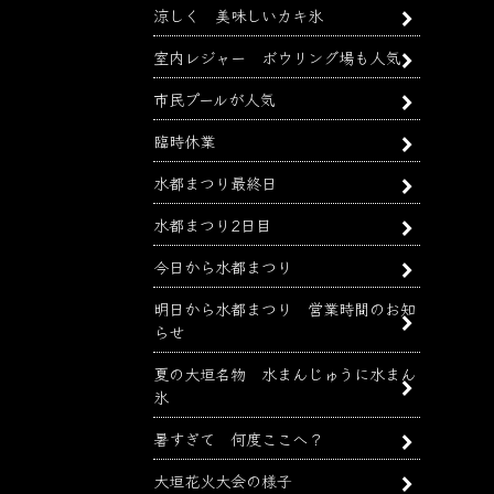
涼しく 美味しいカキ氷
室内レジャー ボウリング場も人気
市民プールが人気
臨時休業
水都まつり最終日
水都まつり2日目
今日から水都まつり
明日から水都まつり 営業時間のお知
らせ
夏の大垣名物 水まんじゅうに水まん
氷
暑すぎて 何度ここへ？
大垣花火大会の様子