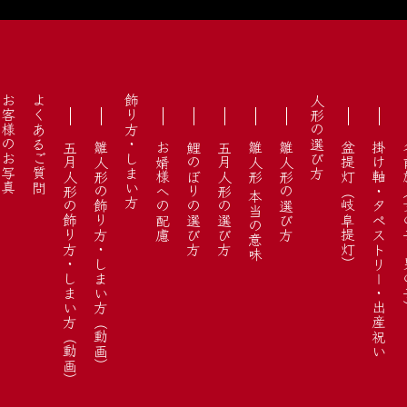
お客様のお写真
よくあるご質問
飾り方・しまい方
人形の選び方
五月人形の飾り方・しまい方（動画）
雛人形の飾り方・しまい方（動画）
お婿様への配慮
鯉のぼりの選び方
五月人形の選び方
雛人形 本当の意味
雛人形の選び方
盆提灯（岐阜提灯）
掛け軸・タペストリー・出産祝い
名前旗（