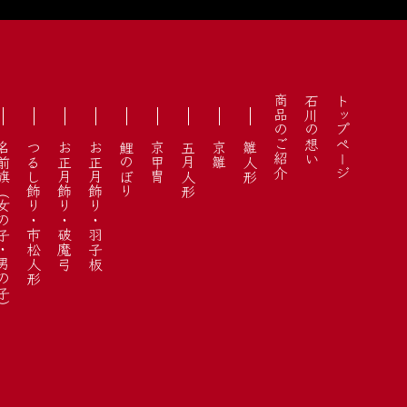
商品のご紹介
石川の想い
トップページ
女の子・男の子）
つるし飾り・市松人形
お正月飾り・破魔弓
お正月飾り・羽子板
鯉のぼり
京甲冑
五月人形
京雛
雛人形