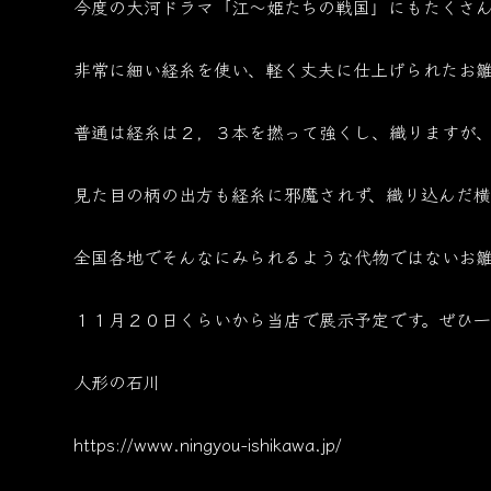
今度の大河ドラマ「江～姫たちの戦国」にもたくさ
非常に細い経糸を使い、軽く丈夫に仕上げられたお雛
普通は経糸は２，３本を撚って強くし、織りますが、
見た目の柄の出方も経糸に邪魔されず、織り込んだ横
全国各地でそんなにみられるような代物ではないお雛
１１月２０日くらいから当店で展示予定です。ぜひ
人形の石川
https://www.ningyou-ishikawa.jp/