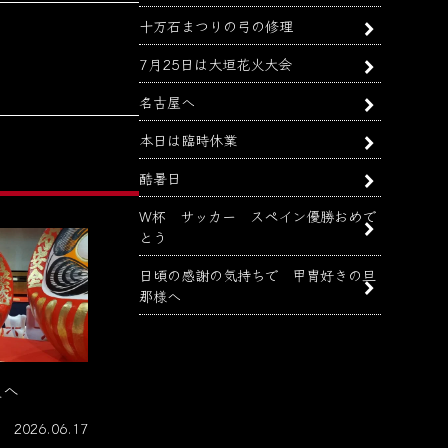
十万石まつりの弓の修理
7月25日は大垣花火大会
名古屋へ
本日は臨時休業
酷暑日
W杯 サッカー スペイン優勝おめで
とう
日頃の感謝の気持ちで 甲冑好きの旦
那様へ
屋へ
2026.06.17