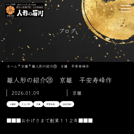
Skip
tog
to
nav
content
ブログ
ホーム
京雛
雛人形の紹介㉘ 京雛 平安寿峰作
雛人形の紹介㉘ 京雛 平安寿峰作
2026.01.09
京雛
お雛様
ひな人形
京雛
平安寿峰
源氏物語
■■■おかげさまで創業１１２年■■■