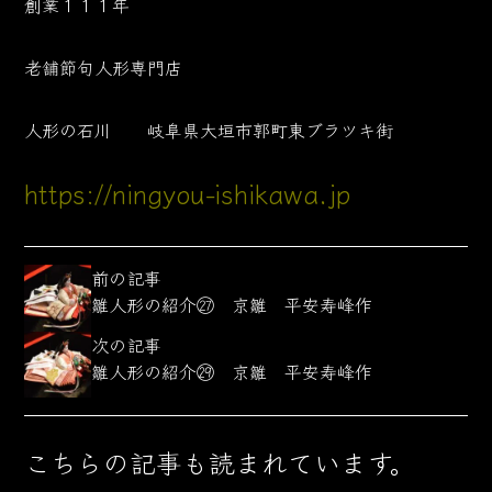
創業１１１年
老舗節句人形専門店
人形の石川 岐阜県大垣市郭町東ブラツキ街
https://ningyou-ishikawa.jp
前の記事
雛人形の紹介㉗ 京雛 平安寿峰作
次の記事
雛人形の紹介㉙ 京雛 平安寿峰作
こちらの記事も読まれています。