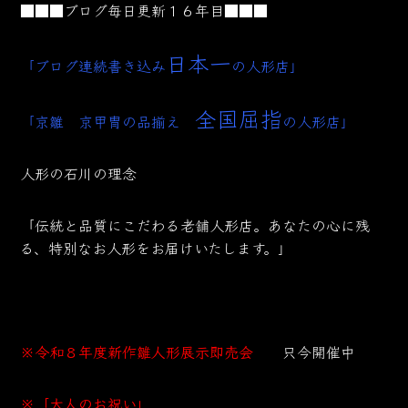
■■■ブログ毎日更新１６年目■■■
日本一
「ブログ連続書き込み
の人形店」
全国屈指
「京雛 京甲冑の品揃え
の人形店」
人形の石川の理念
「伝統と品質にこだわる老舗人形店。あなたの心に残
る、特別なお人形をお届けいたします。」
※令和８年度新作雛人形展示即売会
只今開催中
※「大人のお祝い」