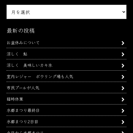
月
別
ア
ー
最新の投稿
カ
お盆休みについて
イ
ブ
涼しく 鮎
涼しく 美味しいカキ氷
室内レジャー ボウリング場も人気
市民プールが人気
臨時休業
水都まつり最終日
水都まつり2日目
今日から水都まつり