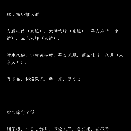
取り扱い雛人形
安藤桂甫（京雛）、大橋弌峰（京雛）、平安寿峰（京
雛）、三宅玄祥（京雛）、
清水久遊、田村芙紗彦、平安天鳳、蓬左佳峰、久月（東
京久月）、
真多呂、柿沼東光、幸一光、ほうこ
桃の節句関係
羽子板、つるし飾り、市松人形、名前旗、被布着