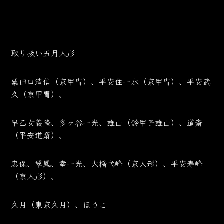
取り扱い五月人形
粟田口清信（京甲冑）、平安住一水（京甲冑）、平安武
久（京甲冑）、
早乙女義隆、多ヶ谷一光、雄山（鈴甲子雄山）、道斎
（平安道斎）、
忠保、翠鳳、幸一光、大橋弌峰（京人形）、平安寿峰
（京人形）、
久月（東京久月）、ほうこ