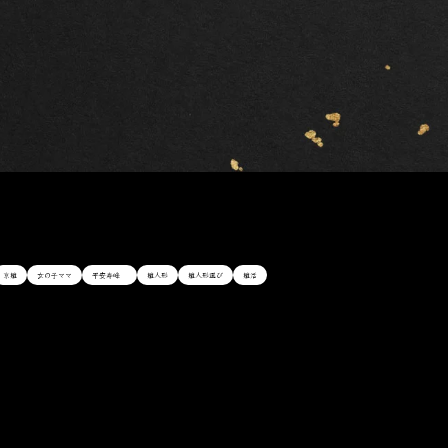
京雛
女の子ママ
平安寿峰
雛人形
雛人形選び
雛活