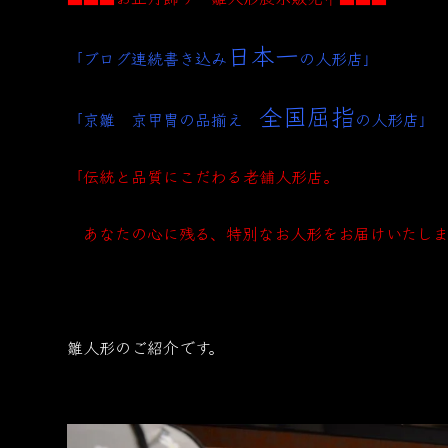
日本一
「ブログ連続書き込み
の人形店」
全国屈指
「京雛 京甲冑の品揃え
の人形店」
「伝統と品質にこだわる老舗人形店。
あなたの心に残る、特別なお人形をお届けいたしま
雛人形のご紹介です。