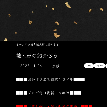
ホーム
京雛
雛人形の紹介３６
雛人形の紹介３６
2023.11.26
京雛
お雛様
ひな人形
■■■おかげさまで創業１０９年■■■
■■■ブログ毎日更新１４年目■■■
■■■お正月飾り・雛人形展示販売中■■■