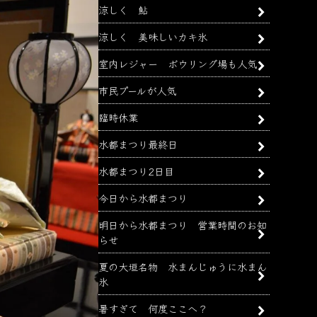
涼しく 鮎
涼しく 美味しいカキ氷
室内レジャー ボウリング場も人気
市民プールが人気
臨時休業
水都まつり最終日
水都まつり2日目
今日から水都まつり
明日から水都まつり 営業時間のお知
らせ
夏の大垣名物 水まんじゅうに水まん
氷
暑すぎて 何度ここへ？