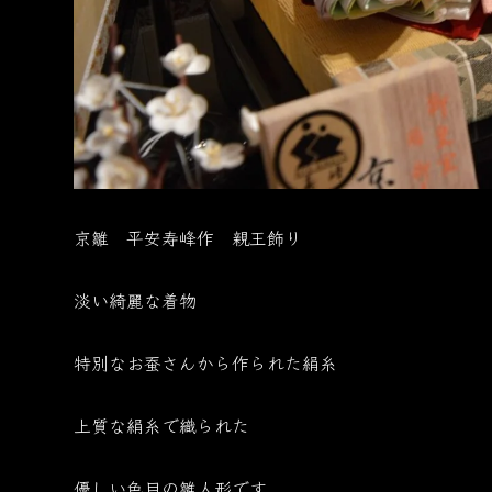
京雛 平安寿峰作 親王飾り
淡い綺麗な着物
特別なお蚕さんから作られた絹糸
上質な絹糸で織られた
優しい色目の雛人形です。