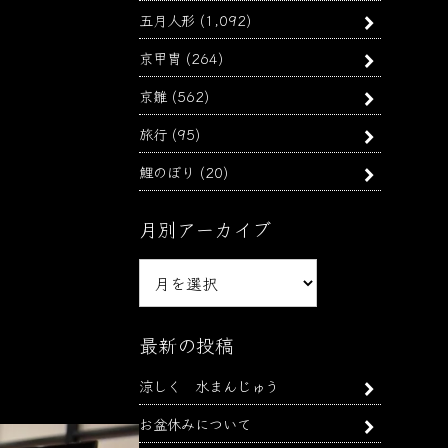
五月人形
(1,092)
京甲冑
(264)
京雛
(562)
旅行
(95)
鯉のぼり
(20)
月別アーカイブ
月
別
ア
ー
最新の投稿
カ
涼しく 水まんじゅう
イ
ブ
お盆休みについて