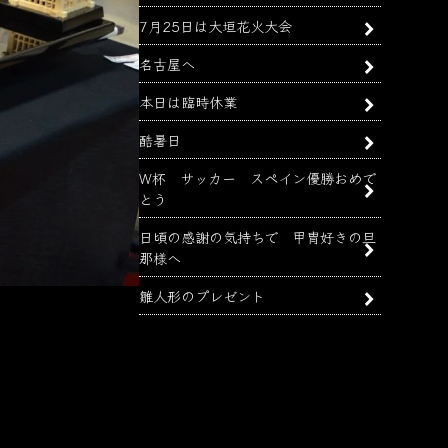
7月25日は大垣花火大会
名古屋へ
本日は臨時休業
酷暑日
W杯 サッカー スペイン優勝おめで
とう
日頃の感謝の気持ちで 甲冑好きの旦
那様へ
雛人形のプレゼント