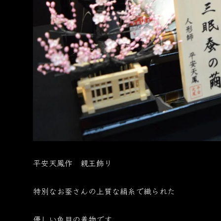
平安天鳳作 親王飾り
特別なお蚕さんの上質な絹糸で織られた
優しい色目の着物です。