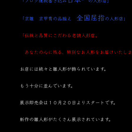
「ブログ連続書き込み
の人形店」
全国屈指
「京雛 京甲冑の品揃え
の人形店」
「伝統と品質にこだわる老舗人形店。
あなたの心に残る、特別なお人形をお届けいたしま
お店には続々と雛人形が飾られています。
もう十分に並んでいます。
展示即売会は１０月２０日よりスタートです。
新作の雛人形がたくさん展示されています。