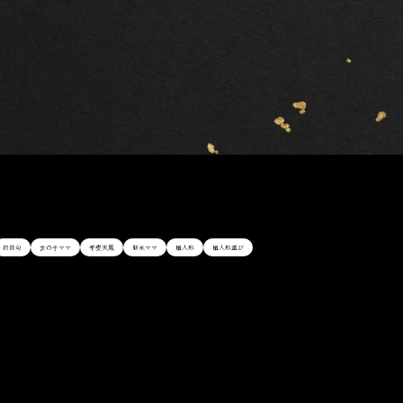
初節句
女の子ママ
平安天鳳
新米ママ
雛人形
雛人形選び