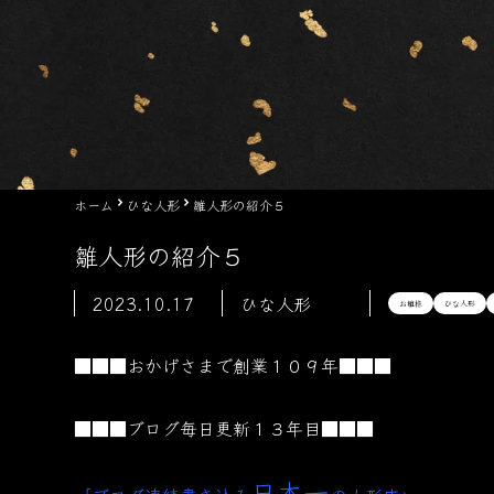
ホーム
ひな人形
雛人形の紹介５
雛人形の紹介５
2023.10.17
ひな人形
お雛様
ひな人形
■■■おかげさまで創業１０９年■■■
■■■ブログ毎日更新１３年目■■■
日本一