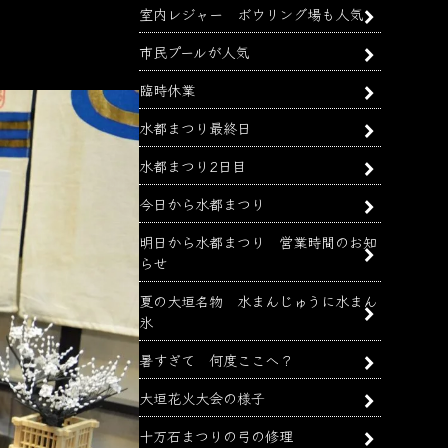
室内レジャー ボウリング場も人気
市民プールが人気
臨時休業
水都まつり最終日
水都まつり2日目
今日から水都まつり
明日から水都まつり 営業時間のお知
らせ
夏の大垣名物 水まんじゅうに水まん
氷
暑すぎて 何度ここへ？
大垣花火大会の様子
十万石まつりの弓の修理