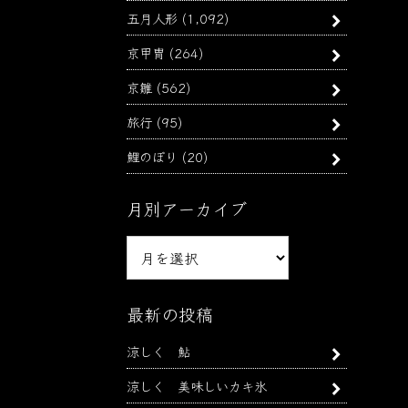
五月人形
(1,092)
京甲冑
(264)
京雛
(562)
旅行
(95)
鯉のぼり
(20)
月別アーカイブ
月
別
ア
ー
最新の投稿
カ
涼しく 鮎
イ
ブ
涼しく 美味しいカキ氷