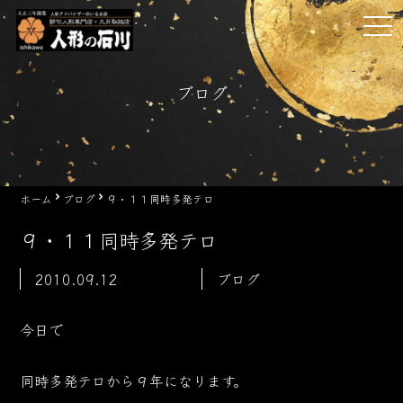
Skip
tog
to
nav
content
ブログ
ホーム
ブログ
９・１１同時多発テロ
９・１１同時多発テロ
2010.09.12
ブログ
今日で
同時多発テロから９年になります。