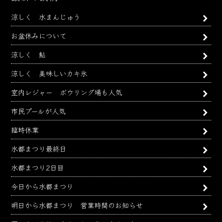
カ
涼しく 水まんじゅう
イ
ブ
お盆休みについて
涼しく 鮎
涼しく 美味しいカキ氷
室内レジャー ボウリング場も人気
市民プールが人気
臨時休業
水都まつり最終日
水都まつり2日目
今日から水都まつり
明日から水都まつり 営業時間のお知らせ