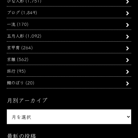
ひな人形
(1,751)
ブログ
(1,849)
一流
(170)
五月人形
(1,092)
京甲冑
(264)
京雛
(562)
旅行
(95)
鯉のぼり
(20)
月別アーカイブ
月
別
ア
ー
最新の投稿