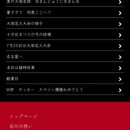
夏の大垣名物 水まんじゅうに水まん氷
暑すぎて 何度ここへ？
大垣花火大会の様子
十万石まつりの弓の修理
7月25日は大垣花火大会
名古屋へ
本日は臨時休業
酷暑日
W杯 サッカー スペイン優勝おめでとう
トップページ
石川の想い