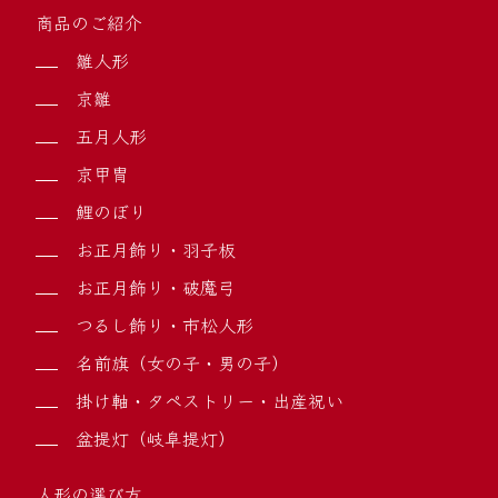
商品のご紹介
雛人形
京雛
五月人形
京甲冑
鯉のぼり
お正月飾り・羽子板
お正月飾り・破魔弓
つるし飾り・市松人形
名前旗（女の子・男の子）
掛け軸・タペストリー・出産祝い
盆提灯（岐阜提灯）
人形の選び方